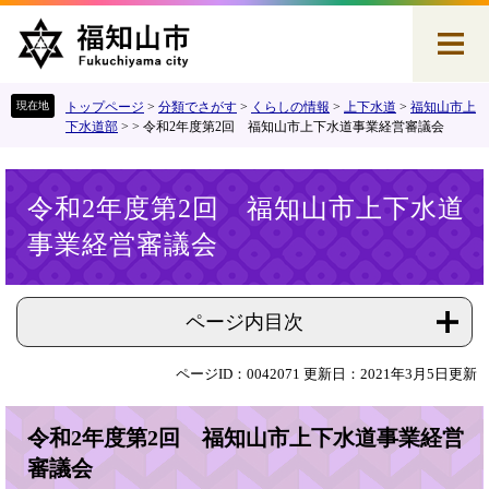
ペ
メ
ー
ニ
ジ
ュ
の
ー
先
を
トップページ
>
分類でさがす
>
くらしの情報
>
上下水道
>
福知山市上
頭
飛
下水道部
>
>
令和2年度第2回 福知山市上下水道事業経営審議会
で
ば
す
し
本
。
て
令和2年度第2回 福知山市上下水道
文
本
事業経営審議会
文
へ
ページ内目次
ページID：0042071
更新日：2021年3月5日更新
令和2年度第2回 福知山市上下水道事業経営
審議会