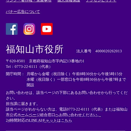
リンク・著作権・免責事項
個人情報保護
アクセシビリティ
バナー広告について
＜
＜
＜
外
外
外
福知山市役所
部
部
部
法人番号 4000020262013
リ
リ
リ
〒620-8501 京都府福知山市字内記13番地の1
ン
ン
ン
Tel：0773-22-6111（代表）
ク
ク
ク
＞
＞
＞
開庁時間：
月曜から金曜（祝日除く）午前8時30分から午後5時15分
水曜（祝日除く）一部窓口を午前8時30分から午後7時まで
開設
お問い合わせは、該当ページの下部にあるお問い合わせから行ってくだ
さい。
担当課に届きます。
該当ページがわからない方は、電話0773-22-6111（代表）または
福知山
市公式ホームページ総合窓口へお問い合わせください。
24時間対応のLINE AIチャットはこちら
＜