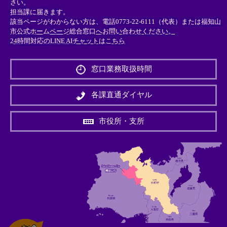
さい。
担当課に届きます。
該当ページがわからない方は、電話0773-22-6111（代表）または
福知山
市公式ホームページ総合窓口へお問い合わせください。
24時間対応のLINE AIチャットはこちら
＜
外
窓口業務取扱時間
部
リ
ン
各課直通ダイヤル
ク
＞
市役所・支所