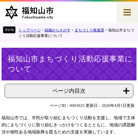
ペ
メ
ー
ニ
ジ
ュ
の
ー
先
を
トップページ
>
組織からさがす
>
まちづくり推進課
>
福知山市まちづ
頭
飛
くり活動応援事業について
で
ば
す
し
本
。
て
福知山市まちづくり活動応援事業に
文
本
ついて
文
へ
ページ内目次
ページID：0083625
更新日：2026年4月1日更新
福知山市では、市民が取り組むまちづくり活動を支援し、地域で主体
的にまちづくりに取り組むきっかけをつくるとともに、地域の課題解
決や個性ある地域振興を図るための支援を実施しています。