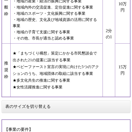
一
・地域の産業・経済の振興に関する事業
10万
般
・地域内外の交流促進、定住促進に関する事業
円
・地域のスポーツ・文化振興に関する事業
枠
・地域の歴史、文化及び地域資源の活用に関する
事業
2分
・地域の子育て支援に関する事業
の1
・その他、市長が適当と認める事業
★「まちづくり構想」策定にかかる市民懇談会で
出された21の提案に該当する事業
推
★ベビーファースト宣言の実現に向けた5つのアク
15万
奨
円
ションのうち、地域団体の取組に該当する事業
枠
★多文化共生の推進に関する事業
★女性活躍推進に関する事業
表のサイズを切り替える
【事業の要件】