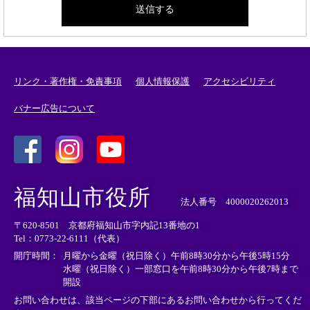
リンク・著作権・免責事項
個人情報保護
アクセシビリティ
バナー広告について
＜
＜
＜
外
外
外
福知山市役所
部
部
部
法人番号 4000020262013
リ
リ
リ
〒620-8501 京都府福知山市字内記13番地の1
ン
ン
ン
Tel：0773-22-6111（代表）
ク
ク
ク
＞
＞
＞
開庁時間：
月曜から金曜（祝日除く）午前8時30分から午後5時15分
水曜（祝日除く）一部窓口を午前8時30分から午後7時まで
開設
お問い合わせは、該当ページの下部にあるお問い合わせから行ってくだ