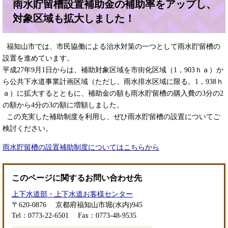
雨水貯留槽設置補助金の補助率をアップし、
対象区域も拡大しました！
福知山市では、市民協働による治水対策の一つとして雨水貯留槽の
設置を進めています。
平成27年9月1日からは、補助対象区域を市街化区域（1，903ｈａ）か
ら公共下水道事業計画区域（ただし、雨水排水区域に限る。1，938ｈ
ａ）に拡大するとともに、補助金の額も雨水貯留槽の購入費の3分の2
の額から4分の3の額に増額しました。
この充実した補助制度を利用し、ぜひ雨水貯留槽の設置についてご
検討ください。
雨水貯留槽の設置補助制度についてはこちらから
このページに関するお問い合わせ先
上下水道部・上下水道お客様センター
〒620-0876
京都府福知山市堀(水内)945
Tel：0773-22-6501
Fax：0773-48-9535