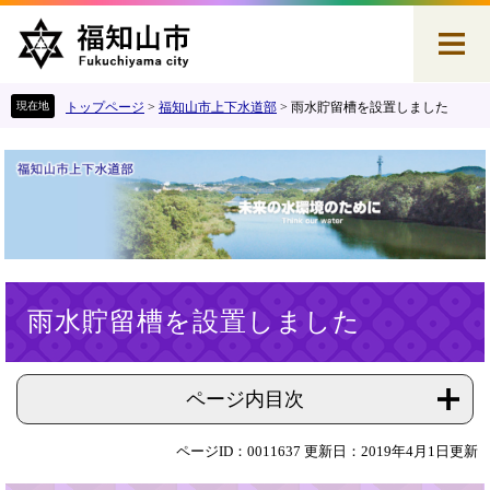
ペ
メ
ー
ニ
ジ
ュ
の
ー
先
を
トップページ
>
福知山市上下水道部
>
雨水貯留槽を設置しました
頭
飛
で
ば
す
し
。
て
本
文
へ
本
雨水貯留槽を設置しました
文
ページ内目次
ページID：0011637
更新日：2019年4月1日更新