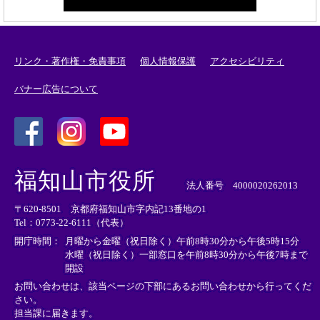
リンク・著作権・免責事項
個人情報保護
アクセシビリティ
バナー広告について
＜
＜
＜
外
外
外
福知山市役所
部
部
部
法人番号 4000020262013
リ
リ
リ
〒620-8501 京都府福知山市字内記13番地の1
ン
ン
ン
Tel：0773-22-6111（代表）
ク
ク
ク
＞
＞
＞
開庁時間：
月曜から金曜（祝日除く）午前8時30分から午後5時15分
水曜（祝日除く）一部窓口を午前8時30分から午後7時まで
開設
お問い合わせは、該当ページの下部にあるお問い合わせから行ってくだ
さい。
担当課に届きます。