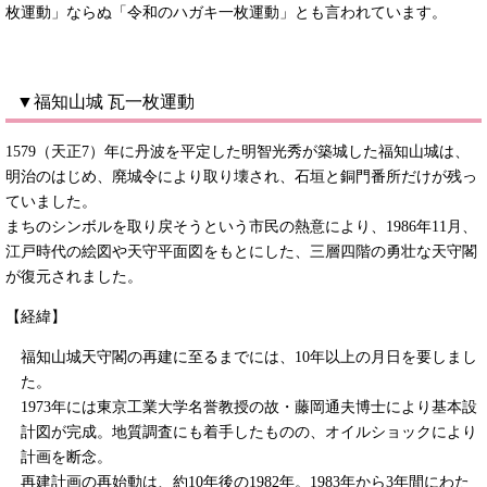
枚運動」ならぬ「令和のハガキ一枚運動」とも言われています。
▼福知山城 瓦一枚運動
1579（天正7）年に丹波を平定した明智光秀が築城した福知山城は、
明治のはじめ、廃城令により取り壊され、石垣と銅門番所だけが残っ
ていました。
まちのシンボルを取り戻そうという市民の熱意により、1986年11月、
江戸時代の絵図や天守平面図をもとにした、三層四階の勇壮な天守閣
が復元されました。
【経緯】
福知山城天守閣の再建に至るまでには、10年以上の月日を要しまし
た。
1973年には東京工業大学名誉教授の故・藤岡通夫博士により基本設
計図が完成。地質調査にも着手したものの、オイルショックにより
計画を断念。
再建計画の再始動は、約10年後の1982年。1983年から3年間にわた