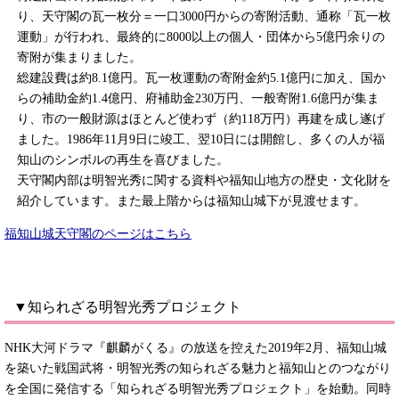
り、天守閣の瓦一枚分＝一口3000円からの寄附活動、通称「瓦一枚
運動」が行われ、最終的に8000以上の個人・団体から5億円余りの
寄附が集まりました。
総建設費は約8.1億円。瓦一枚運動の寄附金約5.1億円に加え、国か
らの補助金約1.4億円、府補助金230万円、一般寄附1.6億円が集ま
り、市の一般財源はほとんど使わず（約118万円）再建を成し遂げ
ました。1986年11月9日に竣工、翌10日には開館し、多くの人が福
知山のシンボルの再生を喜びました。
天守閣内部は明智光秀に関する資料や福知山地方の歴史・文化財を
紹介しています。また最上階からは福知山城下が見渡せます。
福知山城天守閣のページはこちら
▼知られざる明智光秀プロジェクト
NHK大河ドラマ『麒麟がくる』の放送を控えた2019年2月、福知山城
を築いた戦国武将・明智光秀の知られざる魅力と福知山とのつながり
を全国に発信する「知られざる明智光秀プロジェクト」を始動。同時