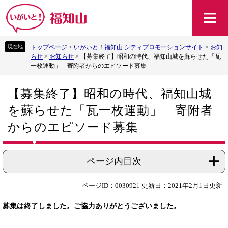
ペ
メ
ー
ニ
ジ
ュ
の
ー
トップページ
>
いがいと！福知山 シティプロモーションサイト
>
お知
先
を
らせ
>
お知らせ
>
【募集終了】昭和の時代、福知山城を蘇らせた「瓦
頭
飛
一枚運動」 寄附者からのエピソード募集
で
ば
す
し
本
。
て
【募集終了】昭和の時代、福知山城
文
本
を蘇らせた「瓦一枚運動」 寄附者
文
へ
からのエピソード募集
ページ内目次
ページID：0030921
更新日：2021年2月1日更新
募集は終了しました。ご協力ありがとうございました。