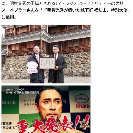
に、明智光秀の子孫とされるTV・ラジオパーソナリティーの
クリ
ス・ペプラーさんを「『明智光秀が築いた城下町 福知山』特別大使」
に起用
。