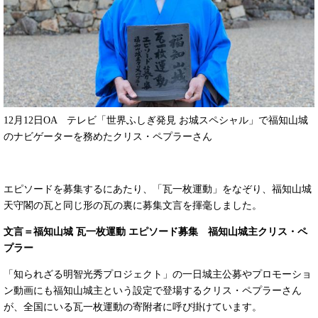
12月12日OA テレビ「世界ふしぎ発見 お城スペシャル」で福知山城
のナビゲーターを務めたクリス・ペプラーさん
エピソードを募集するにあたり、「瓦一枚運動」をなぞり、福知山城
天守閣の瓦と同じ形の瓦の裏に募集文言を揮毫しました。
文言＝福知山城 瓦一枚運動 エピソード募集 福知山城主クリス・ペ
プラー
「知られざる明智光秀プロジェクト」の一日城主公募やプロモーショ
ン動画にも福知山城主という設定で登場するクリス・ペプラーさん
が、全国にいる瓦一枚運動の寄附者に呼び掛けています。