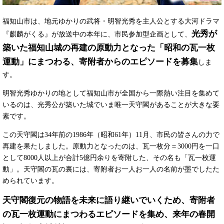
福知山市は、地元ゆかりの武将・明智光秀を主人公とする大河ドラマ
光秀が
『麒麟がくる』が放送中の本年に、市民参加型企画として、
築いた福知山城の再建の原動力となった「昭和の瓦一枚
運動」にまつわる、寄附者からのエピソードを募集
しま
す。
明智光秀ゆかりの地として福知山市が全国から一際熱い注目を集めて
いるのは、光秀公が築いた城でいま唯一天守閣があることが大きな要
素です。
この天守閣は34年前の1986年（昭和61年）11月、市民の皆さんの力で
再建を果たしました。原動力となったのは、瓦一枚分＝3000円を一口
として8000人以上が合計5億円余りを寄附した、その名も「瓦一枚運
動」。天守閣の瓦の裏には、寄附者お一人お一人の名前が墨でしたた
められています。
天守閣復元の物語を未来に語り継いでいくため、寄附者
の瓦一枚運動にまつわるエピソードを集め、来年の春開