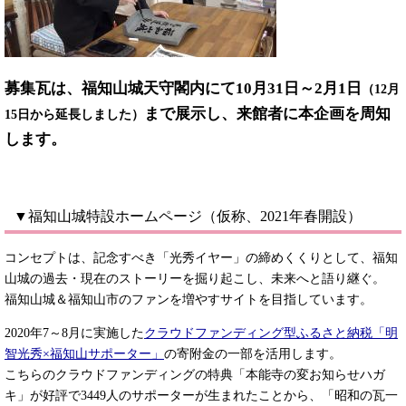
募集瓦は、福知山城天守閣内にて10月31日～2月1日
（12月
まで展示し、来館者に本企画を周知
15日から延長しました）
します。
▼福知山城特設ホームページ（仮称、2021年春開設）
コンセプトは、記念すべき「光秀イヤー」の締めくくりとして、福知
山城の過去・現在のストーリーを掘り起こし、未来へと語り継ぐ。
福知山城＆福知山市のファンを増やすサイトを目指しています。
2020年7～8月に実施した
クラウドファンディング型ふるさと納税「明
智光秀×福知山サポーター」
の寄附金の一部を活用します。
こちらのクラウドファンディングの特典「本能寺の変お知らせハガ
キ」が好評で3449人のサポーターが生まれたことから、「昭和の瓦一