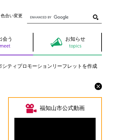
G
・色合い変更
o
o
g
l
出会う
お知らせ
e
カ
ス
タ
ム
市シティプロモーションリーフレットを作成
検
索
福知山市公式動画