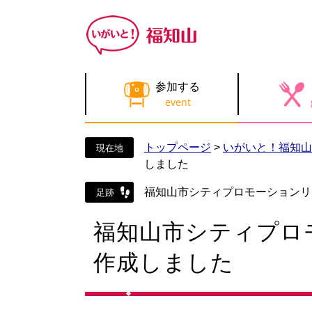
ペ
メ
ー
ニ
ジ
ュ
の
ー
先
を
参加する
頭
飛
で
ば
す
し
。
て
トップページ
>
いがいと！福知山
本
しました
文
へ
福知山市シティプロモーションリ
本
福知山市シティプロ
文
作成しました