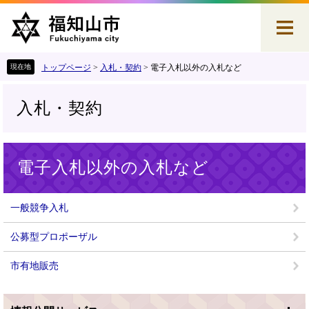
ペ
メ
ー
ニ
ジ
ュ
の
ー
先
を
トップページ
>
入札・契約
>
電子入札以外の入札など
頭
飛
で
ば
入札・契約
す
し
。
て
本
本
文
電子入札以外の入札など
文
へ
一般競争入札
公募型プロポーザル
市有地販売