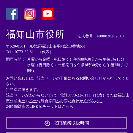
＜
＜
＜
外
外
外
福知山市役所
部
部
部
法人番号 4000020262013
リ
リ
リ
〒620-8501 京都府福知山市字内記13番地の1
ン
ン
ン
Tel：0773-22-6111（代表）
ク
ク
ク
＞
＞
＞
開庁時間：
月曜から金曜（祝日除く）午前8時30分から午後5時15分
水曜（祝日除く）一部窓口を午前8時30分から午後7時まで
開設
お問い合わせは、該当ページの下部にあるお問い合わせから行ってくだ
さい。
担当課に届きます。
該当ページがわからない方は、電話0773-22-6111（代表）または
福知山
市公式ホームページ総合窓口へお問い合わせください。
24時間対応のLINE AIチャットはこちら
＜
外
窓口業務取扱時間
部
リ