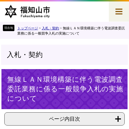
ペ
メ
ー
ニ
ジ
ュ
の
ー
先
を
トップページ
>
入札・契約
>
無線ＬＡＮ環境構築に伴う電波調査委託
頭
飛
業務に係る一般競争入札の実施について
で
ば
す
し
。
て
入札・契約
本
文
へ
本
無線ＬＡＮ環境構築に伴う電波調査
文
委託業務に係る一般競争入札の実施
について
ページ内目次