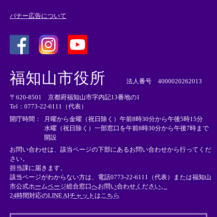
バナー広告について
＜
＜
＜
外
外
外
福知山市役所
部
部
部
法人番号 4000020262013
リ
リ
リ
〒620-8501 京都府福知山市字内記13番地の1
ン
ン
ン
Tel：0773-22-6111（代表）
ク
ク
ク
＞
＞
＞
開庁時間：
月曜から金曜（祝日除く）午前8時30分から午後5時15分
水曜（祝日除く）一部窓口を午前8時30分から午後7時まで
開設
お問い合わせは、該当ページの下部にあるお問い合わせから行ってくだ
さい。
担当課に届きます。
該当ページがわからない方は、電話0773-22-6111（代表）または
福知山
市公式ホームページ総合窓口へお問い合わせください。
24時間対応のLINE AIチャットはこちら
＜
外