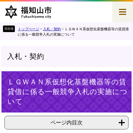
ペ
メ
ー
ニ
ジ
ュ
の
ー
先
を
トップページ
>
入札・契約
>
ＬＧＷＡＮ系仮想化基盤機器等の賃貸借
頭
飛
に係る一般競争入札の実施について
で
ば
す
し
。
て
入札・契約
本
文
へ
本
ＬＧＷＡＮ系仮想化基盤機器等の賃
文
貸借に係る一般競争入札の実施につ
いて
ページ内目次