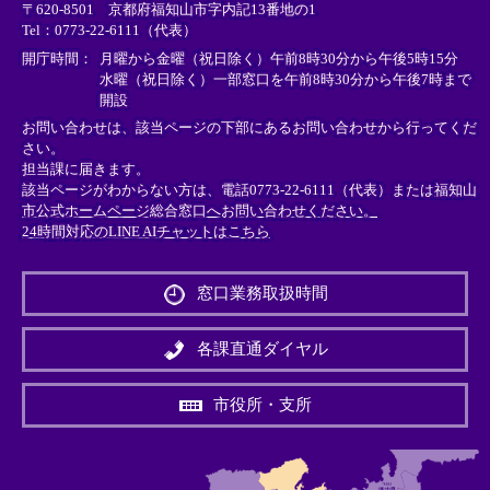
〒620-8501 京都府福知山市字内記13番地の1
ン
ン
ン
Tel：0773-22-6111（代表）
ク
ク
ク
＞
＞
＞
開庁時間：
月曜から金曜（祝日除く）午前8時30分から午後5時15分
水曜（祝日除く）一部窓口を午前8時30分から午後7時まで
開設
お問い合わせは、該当ページの下部にあるお問い合わせから行ってくだ
さい。
担当課に届きます。
該当ページがわからない方は、電話0773-22-6111（代表）または
福知山
市公式ホームページ総合窓口へお問い合わせください。
24時間対応のLINE AIチャットはこちら
＜
外
窓口業務取扱時間
部
リ
ン
各課直通ダイヤル
ク
＞
市役所・支所