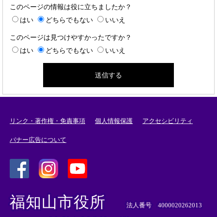
このページの情報は役に立ちましたか？
はい
どちらでもない
いいえ
このページは見つけやすかったですか？
はい
どちらでもない
いいえ
リンク・著作権・免責事項
個人情報保護
アクセシビリティ
バナー広告について
＜
＜
＜
外
外
外
福知山市役所
部
部
部
法人番号 4000020262013
リ
リ
リ