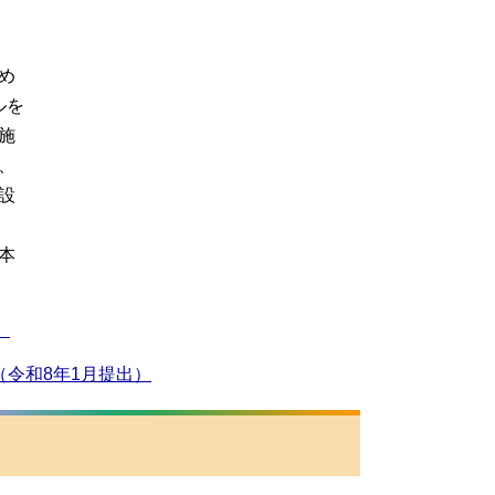
め
ルを
施
、
設
本
）
令和8年1月提出）