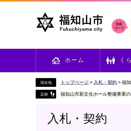
ペ
メ
ー
ニ
ジ
ュ
の
ー
注目
ワード
先
を
頭
飛
で
ば
す
し
ホーム
く
。
て
本
文
へ
トップページ
>
入札・契約
>
福
福知山市新文化ホール整備事業の
入札・契約