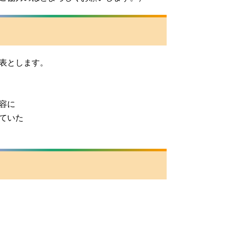
表とします。
容に
ていた