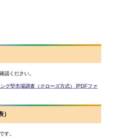
確認ください。
グ型市場調査（クローズ方式） [PDFファ
表）
です。