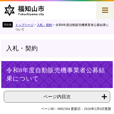
ペ
メ
ー
ニ
ジ
ュ
の
ー
先
を
トップページ
>
入札・契約
>
令和8年度自動販売機事業者公募結果に
頭
飛
ついて
で
ば
す
し
。
て
入札・契約
本
文
へ
本
令和8年度自動販売機事業者公募結
文
果について
ページ内目次
ページID：0082584
更新日：2026年2月6日更新