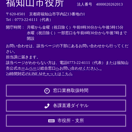
福知山市役所
部
部
部
法人番号 4000020262013
リ
リ
リ
〒620-8501 京都府福知山市字内記13番地の1
ン
ン
ン
Tel：0773-22-6111（代表）
ク
ク
ク
＞
＞
＞
開庁時間：
月曜から金曜（祝日除く）午前8時30分から午後5時15分
水曜（祝日除く）一部窓口を午前8時30分から午後7時まで
開設
お問い合わせは、該当ページの下部にあるお問い合わせから行ってくだ
さい。
担当課に届きます。
該当ページがわからない方は、電話0773-22-6111（代表）または
福知山
市公式ホームページ総合窓口へお問い合わせください。
24時間対応のLINE AIチャットはこちら
＜
外
窓口業務取扱時間
部
リ
ン
各課直通ダイヤル
ク
＞
市役所・支所