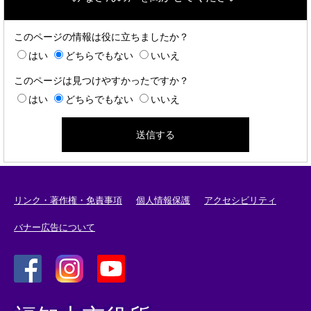
このページの情報は役に立ちましたか？
はい
どちらでもない
いいえ
このページは見つけやすかったですか？
はい
どちらでもない
いいえ
リンク・著作権・免責事項
個人情報保護
アクセシビリティ
バナー広告について
＜
＜
＜
外
外
外