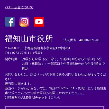
バナー広告について
＜
＜
＜
外
外
外
福知山市役所
部
部
部
法人番号 4000020262013
リ
リ
リ
〒620-8501 京都府福知山市字内記13番地の1
ン
ン
ン
Tel：0773-22-6111（代表）
ク
ク
ク
＞
＞
＞
開庁時間：
月曜から金曜（祝日除く）午前8時30分から午後5時15分
水曜（祝日除く）一部窓口を午前8時30分から午後7時まで
開設
お問い合わせは、該当ページの下部にあるお問い合わせから行ってくだ
さい。
担当課に届きます。
該当ページがわからない方は、電話0773-22-6111（代表）または
福知山
市公式ホームページ総合窓口へお問い合わせください。
24時間対応のLINE AIチャットはこちら
＜
外