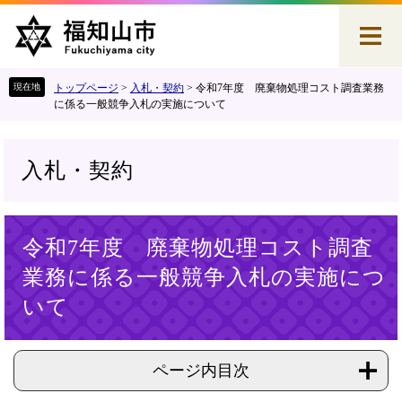
ペ
メ
ー
ニ
ジ
ュ
の
ー
先
を
トップページ
>
入札・契約
>
令和7年度 廃棄物処理コスト調査業務
頭
飛
に係る一般競争入札の実施について
で
ば
す
し
。
て
入札・契約
本
文
へ
本
令和7年度 廃棄物処理コスト調査
文
業務に係る一般競争入札の実施につ
いて
ページ内目次