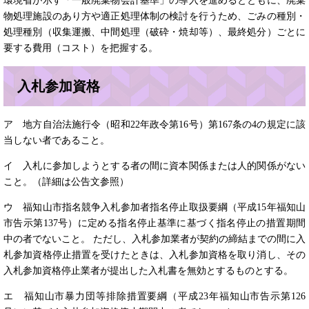
環境省が示す「一般廃棄物会計基準」の導入を進めるとともに、廃棄
物処理施設のあり方や適正処理体制の検討を行うため、ごみの種別・
処理種別（収集運搬、中間処理（破砕・焼却等）、最終処分）ごとに
要する費用（コスト）を把握する。
入札参加資格
ア 地方自治法施行令（昭和22年政令第16号）第167条の4の規定に該
当しない者であること。
イ 入札に参加しようとする者の間に資本関係または人的関係がない
こと。（詳細は公告文参照）
ウ 福知山市指名競争入札参加者指名停止取扱要綱（平成15年福知山
市告示第137号）に定める指名停止基準に基づく指名停止の措置期間
中の者でないこと。 ただし、入札参加業者が契約の締結までの間に入
札参加資格停止措置を受けたときは、入札参加資格を取り消し、その
入札参加資格停止業者が提出した入札書を無効とするものとする。
エ 福知山市暴力団等排除措置要綱（平成23年福知山市告示第126