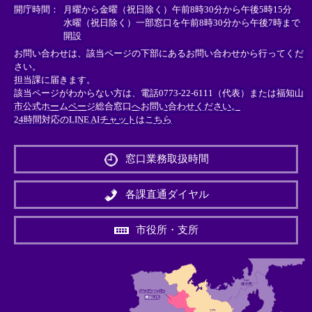
＞
＞
＞
開庁時間：
月曜から金曜（祝日除く）午前8時30分から午後5時15分
水曜（祝日除く）一部窓口を午前8時30分から午後7時まで
開設
お問い合わせは、該当ページの下部にあるお問い合わせから行ってくだ
さい。
担当課に届きます。
該当ページがわからない方は、電話0773-22-6111（代表）または
福知山
市公式ホームページ総合窓口へお問い合わせください。
24時間対応のLINE AIチャットはこちら
＜
外
窓口業務取扱時間
部
リ
ン
各課直通ダイヤル
ク
＞
市役所・支所