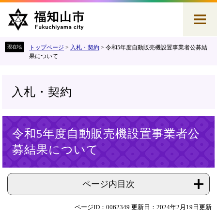
ペ
メ
ー
ニ
ジ
ュ
の
ー
先
を
トップページ
>
入札・契約
>
令和5年度自動販売機設置事業者公募結
頭
飛
果について
で
ば
す
し
。
て
入札・契約
本
文
へ
本
令和5年度自動販売機設置事業者公
文
募結果について
ページ内目次
ページID：0062349
更新日：2024年2月19日更新