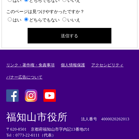
はい
どちらでもない
いいえ
このページは見つけやすかったですか？
はい
どちらでもない
いいえ
リンク・著作権・免責事項
個人情報保護
アクセシビリティ
バナー広告について
＜
＜
＜
外
外
外
福知山市役所
部
部
部
法人番号 4000020262013
リ
リ
リ
〒620-8501 京都府福知山市字内記13番地の1
ン
ン
ン
Tel：0773-22-6111（代表）
ク
ク
ク