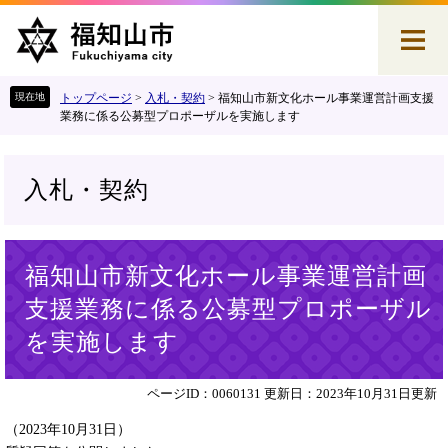
ペ
メ
ー
ニ
ジ
ュ
の
ー
先
を
トップページ
>
入札・契約
>
福知山市新文化ホール事業運営計画支援
頭
飛
業務に係る公募型プロポーザルを実施します
で
ば
す
し
。
て
入札・契約
本
文
へ
本
福知山市新文化ホール事業運営計画
文
支援業務に係る公募型プロポーザル
を実施します
ページID：0060131
更新日：2023年10月31日更新
（2023年10月31日）