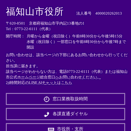
＜
＜
＜
外
外
外
福知山市役所
部
部
部
法人番号 4000020262013
リ
リ
リ
〒620-8501 京都府福知山市字内記13番地の1
ン
ン
ン
Tel：0773-22-6111（代表）
ク
ク
ク
＞
＞
＞
開庁時間：
月曜から金曜（祝日除く）午前8時30分から午後5時15分
水曜（祝日除く）一部窓口を午前8時30分から午後7時まで
開設
お問い合わせは、該当ページの下部にあるお問い合わせから行ってくだ
さい。
担当課に届きます。
該当ページがわからない方は、電話0773-22-6111（代表）または
福知山
市公式ホームページ総合窓口へお問い合わせください。
24時間対応のLINE AIチャットはこちら
＜
外
窓口業務取扱時間
部
リ
ン
各課直通ダイヤル
ク
＞
市役所・支所