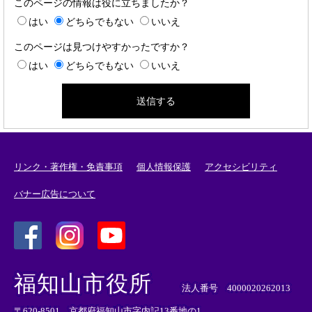
このページの情報は役に立ちましたか？
はい
どちらでもない
いいえ
このページは見つけやすかったですか？
はい
どちらでもない
いいえ
リンク・著作権・免責事項
個人情報保護
アクセシビリティ
バナー広告について
＜
＜
＜
外
外
外
福知山市役所
部
部
部
法人番号 4000020262013
リ
リ
リ
〒620-8501 京都府福知山市字内記13番地の1