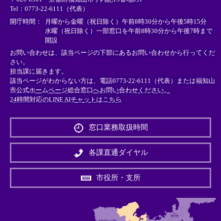
ン
ン
ン
Tel：0773-22-6111（代表）
ク
ク
ク
＞
＞
＞
開庁時間：
月曜から金曜（祝日除く）午前8時30分から午後5時15分
水曜（祝日除く）一部窓口を午前8時30分から午後7時まで
開設
お問い合わせは、該当ページの下部にあるお問い合わせから行ってくだ
さい。
担当課に届きます。
該当ページがわからない方は、電話0773-22-6111（代表）または
福知山
市公式ホームページ総合窓口へお問い合わせください。
24時間対応のLINE AIチャットはこちら
＜
外
窓口業務取扱時間
部
リ
ン
各課直通ダイヤル
ク
＞
市役所・支所