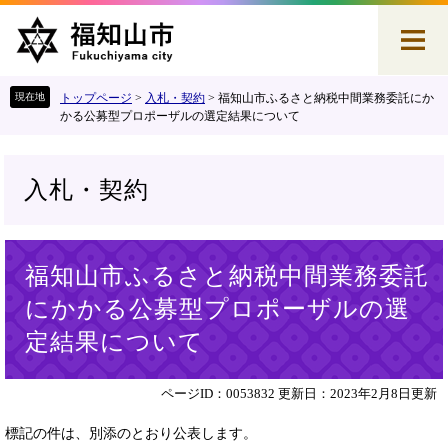
ペ
メ
ー
ニ
ジ
ュ
の
ー
先
を
トップページ
>
入札・契約
>
福知山市ふるさと納税中間業務委託にか
頭
飛
かる公募型プロポーザルの選定結果について
で
ば
す
し
。
て
入札・契約
本
文
へ
本
福知山市ふるさと納税中間業務委託
文
にかかる公募型プロポーザルの選
定結果について
ページID：0053832
更新日：2023年2月8日更新
標記の件は、別添のとおり公表します。