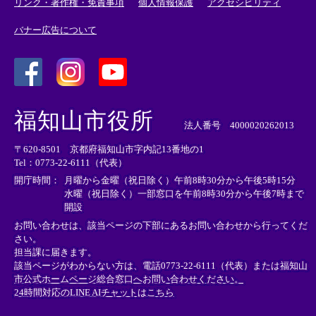
リンク・著作権・免責事項
個人情報保護
アクセシビリティ
バナー広告について
＜
＜
＜
外
外
外
福知山市役所
部
部
部
法人番号 4000020262013
リ
リ
リ
〒620-8501 京都府福知山市字内記13番地の1
ン
ン
ン
Tel：0773-22-6111（代表）
ク
ク
ク
＞
＞
＞
開庁時間：
月曜から金曜（祝日除く）午前8時30分から午後5時15分
水曜（祝日除く）一部窓口を午前8時30分から午後7時まで
開設
お問い合わせは、該当ページの下部にあるお問い合わせから行ってくだ
さい。
担当課に届きます。
該当ページがわからない方は、電話0773-22-6111（代表）または
福知山
市公式ホームページ総合窓口へお問い合わせください。
24時間対応のLINE AIチャットはこちら
＜