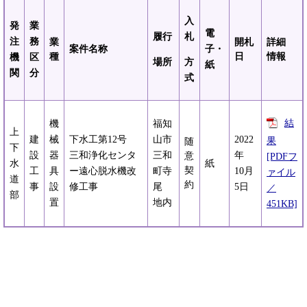
入
発
業
電
履行
札
注
務
業
開札
詳細
案件名称
子・
種
日
情報
機
区
場所
方
紙
関
分
式
結
機
福知
上
建
械
下水工第12号
山市
2022
果
随
下
設
器
三和浄化センタ
三和
年
意
[PDFフ
水
紙
契
工
具
ー遠心脱水機改
町寺
10月
ァイル
道
約
事
設
修工事
尾
5日
／
部
置
地内
451KB]