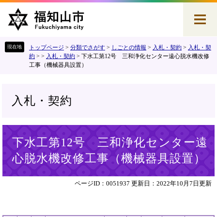
ペ
メ
ー
ニ
ジ
ュ
の
ー
先
を
トップページ
>
分類でさがす
>
しごとの情報
>
入札・契約
>
入札・契
頭
飛
約
>
>
入札・契約
>
下水工第12号 三和浄化センター遠心脱水機改修
工事（機械器具設置）
で
ば
す
し
。
て
本
入札・契約
文
へ
本
下水工第12号 三和浄化センター遠
文
心脱水機改修工事（機械器具設置）
ページID：0051937
更新日：2022年10月7日更新