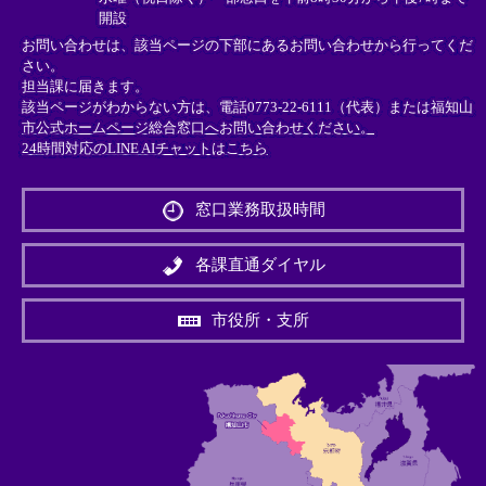
開設
お問い合わせは、該当ページの下部にあるお問い合わせから行ってくだ
さい。
担当課に届きます。
該当ページがわからない方は、電話0773-22-6111（代表）または
福知山
市公式ホームページ総合窓口へお問い合わせください。
24時間対応のLINE AIチャットはこちら
＜
外
窓口業務取扱時間
部
リ
ン
各課直通ダイヤル
ク
＞
市役所・支所