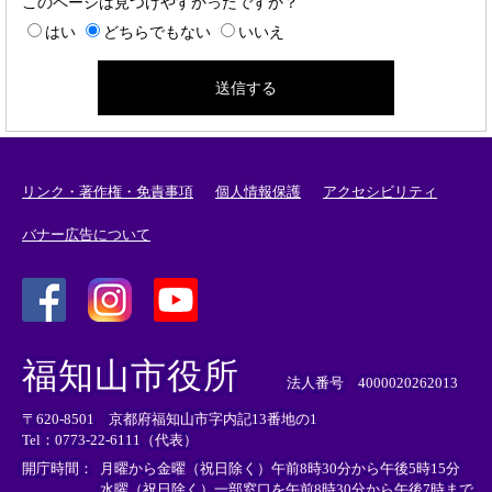
このページは見つけやすかったですか？
はい
どちらでもない
いいえ
リンク・著作権・免責事項
個人情報保護
アクセシビリティ
バナー広告について
＜
＜
＜
外
外
外
福知山市役所
部
部
部
法人番号 4000020262013
リ
リ
リ
〒620-8501 京都府福知山市字内記13番地の1
ン
ン
ン
Tel：0773-22-6111（代表）
ク
ク
ク
＞
＞
＞
開庁時間：
月曜から金曜（祝日除く）午前8時30分から午後5時15分
水曜（祝日除く）一部窓口を午前8時30分から午後7時まで