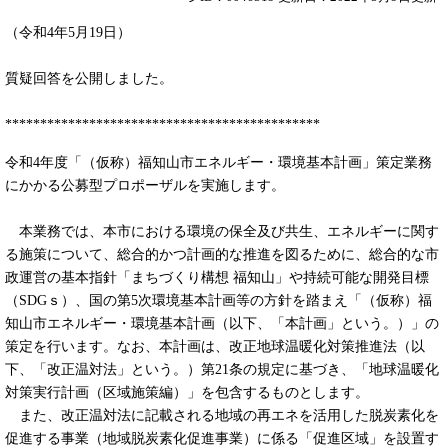
（令和4年5月19日）
質疑回答を公開しました。
*********************************************
令和4年度「（仮称）福知山市エネルギー・環境基本計画」策定業務
にかかる公募型プロポーザルを実施します。
本業務では、本市における環境の保全及び共生、エネルギーに関す
る施策について、総合的かつ計画的な推進を図るために、総合的な市
政運営の基本指針「まちづくり構想 福知山」や持続可能な開発目標
（SDGｓ）、国の第5次環境基本計画等の方針を踏まえ「（仮称）福
知山市エネルギー・環境基本計画（以下、「本計画」という。）」の
策定を行います。なお、本計画は、改正地球温暖化対策推進法（以
下、「改正温対法」という。）第21条の規定に基づき、「地球温暖化
対策実行計画（区域施策編）」を包含するものとします。
また、改正温対法に記載される地域の再エネを活用した脱炭素化を
促進する事業（地域脱炭素化促進事業）に係る「促進区域」を設置す