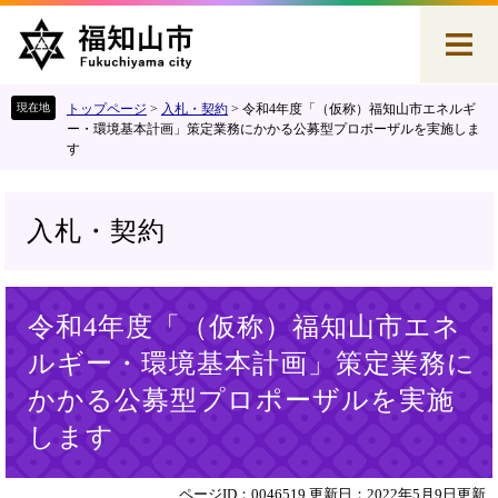
ペ
メ
ー
ニ
ジ
ュ
の
ー
先
を
トップページ
>
入札・契約
>
令和4年度「（仮称）福知山市エネルギ
頭
飛
ー・環境基本計画」策定業務にかかる公募型プロポーザルを実施しま
す
で
ば
す
し
。
て
本
入札・契約
文
へ
本
令和4年度「（仮称）福知山市エネ
文
ルギー・環境基本計画」策定業務に
かかる公募型プロポーザルを実施
します
ページID：0046519
更新日：2022年5月9日更新