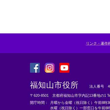
リンク・著作
＜
＜
＜
外
外
外
福知山市役所
法人番号 400
部
部
部
リ
リ
リ
〒620-8501 京都府福知山市字内記13番地の1
T
ン
ン
ン
開庁時間：
月曜から金曜（祝日除く）午前8時30
ク
ク
ク
水曜（祝日除く）一部窓口を午前8時
＞
＞
＞