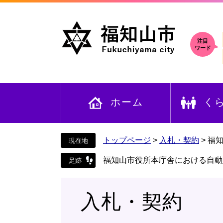
ペ
メ
ー
ニ
ジ
ュ
の
ー
注目
ワード
先
を
頭
飛
で
ば
す
し
ホーム
く
。
て
本
文
へ
トップページ
>
入札・契約
>
福
福知山市役所本庁舎における自動
入札・契約