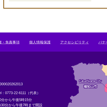
＜
外
部
リ
ン
ク
＞
権・免責事項
個人情報保護
アクセシビリティ
バナ
0020262013
el：0773-22-6111（代表）
分から午後5時15分
30分から午後7時まで開設