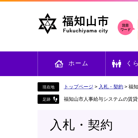
ペ
メ
ー
ニ
ジ
ュ
の
ー
注目
ワード
先
を
頭
飛
で
ば
す
し
ホーム
く
。
て
本
文
へ
トップページ
>
入札・契約
>
福
福知山市人事給与システムの賃貸
入札・契約