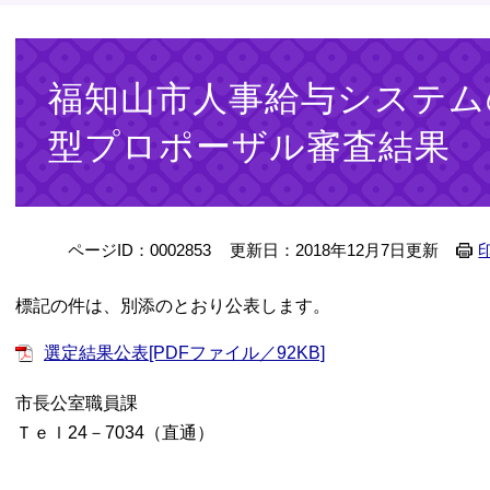
本
文
福知山市人事給与システム
型プロポーザル審査結果
ページID：0002853
更新日：2018年12月7日更新
標記の件は、別添のとおり公表します。
選定結果公表[PDFファイル／92KB]
市長公室職員課
Ｔｅｌ24－7034（直通）