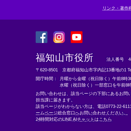
リンク・著作
＜
＜
＜
外
外
外
福知山市役所
法人番号 400
部
部
部
リ
リ
リ
〒620-8501 京都府福知山市字内記13番地の1
T
ン
ン
ン
開庁時間：
月曜から金曜（祝日除く）午前8時30
ク
ク
ク
水曜（祝日除く）一部窓口を午前8時
＞
＞
＞
お問い合わせは、該当ページの下部にあるお問
担当課に届きます。
該当ページがわからない方は、電話0773-22-61
ームページ総合窓口へお問い合わせください。
24時間対応のLINE AIチャットはこちら
＜