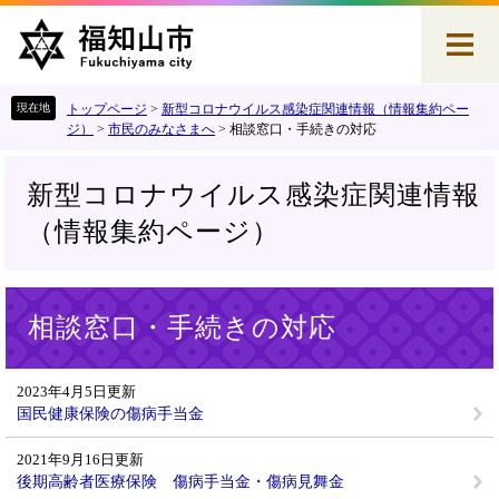
ペ
メ
ー
ニ
ジ
ュ
の
ー
先
を
トップページ
>
新型コロナウイルス感染症関連情報（情報集約ペー
頭
飛
ジ）
>
市民のみなさまへ
>
相談窓口・手続きの対応
で
ば
す
し
新型コロナウイルス感染症関連情報
。
て
本
（情報集約ページ）
文
へ
本
相談窓口・手続きの対応
文
2023年4月5日更新
国民健康保険の傷病手当金
2021年9月16日更新
後期高齢者医療保険 傷病手当金・傷病見舞金