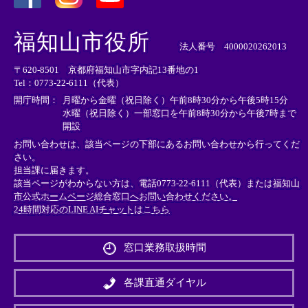
＜
＜
＜
外
外
外
福知山市役所
部
部
部
法人番号 4000020262013
リ
リ
リ
〒620-8501 京都府福知山市字内記13番地の1
ン
ン
ン
Tel：0773-22-6111（代表）
ク
ク
ク
＞
＞
＞
開庁時間：
月曜から金曜（祝日除く）午前8時30分から午後5時15分
水曜（祝日除く）一部窓口を午前8時30分から午後7時まで
開設
お問い合わせは、該当ページの下部にあるお問い合わせから行ってくだ
さい。
担当課に届きます。
該当ページがわからない方は、電話0773-22-6111（代表）または
福知山
市公式ホームページ総合窓口へお問い合わせください。
24時間対応のLINE AIチャットはこちら
＜
外
窓口業務取扱時間
部
リ
ン
各課直通ダイヤル
ク
＞