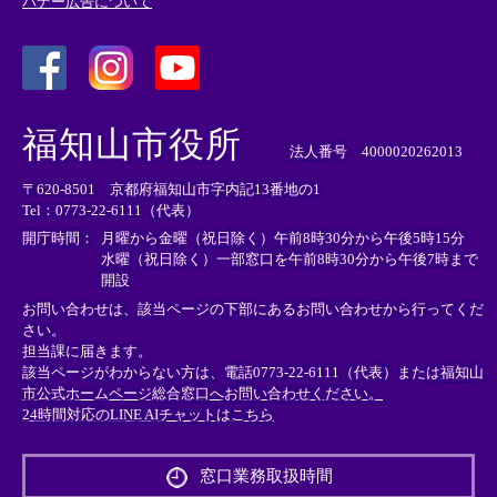
バナー広告について
＜
＜
＜
外
外
外
福知山市役所
部
部
部
法人番号 4000020262013
リ
リ
リ
〒620-8501 京都府福知山市字内記13番地の1
ン
ン
ン
Tel：0773-22-6111（代表）
ク
ク
ク
＞
＞
＞
開庁時間：
月曜から金曜（祝日除く）午前8時30分から午後5時15分
水曜（祝日除く）一部窓口を午前8時30分から午後7時まで
開設
お問い合わせは、該当ページの下部にあるお問い合わせから行ってくだ
さい。
担当課に届きます。
該当ページがわからない方は、電話0773-22-6111（代表）または
福知山
市公式ホームページ総合窓口へお問い合わせください。
24時間対応のLINE AIチャットはこちら
＜
外
窓口業務取扱時間
部