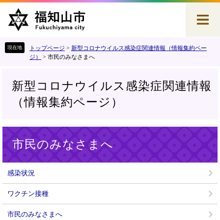
ペ
メ
ー
ニ
ジ
ュ
の
ー
先
を
トップページ
>
新型コロナウイルス感染症関連情報（情報集約ペー
頭
飛
ジ）
>
市民のみなさまへ
で
ば
す
し
新型コロナウイルス感染症関連情報
。
て
本
（情報集約ページ）
文
へ
本
市民のみなさまへ
文
感染状況
ワクチン接種
市民のみなさまへ