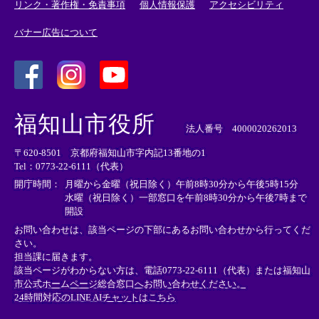
リンク・著作権・免責事項
個人情報保護
アクセシビリティ
バナー広告について
＜
＜
＜
外
外
外
福知山市役所
部
部
部
法人番号 4000020262013
リ
リ
リ
〒620-8501 京都府福知山市字内記13番地の1
ン
ン
ン
Tel：0773-22-6111（代表）
ク
ク
ク
＞
＞
＞
開庁時間：
月曜から金曜（祝日除く）午前8時30分から午後5時15分
水曜（祝日除く）一部窓口を午前8時30分から午後7時まで
開設
お問い合わせは、該当ページの下部にあるお問い合わせから行ってくだ
さい。
担当課に届きます。
該当ページがわからない方は、電話0773-22-6111（代表）または
福知山
市公式ホームページ総合窓口へお問い合わせください。
24時間対応のLINE AIチャットはこちら
＜