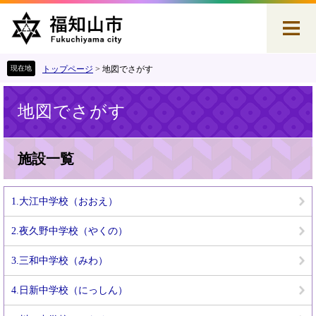
ペ
メ
ー
ニ
ジ
ュ
の
ー
先
を
トップページ
>
地図でさがす
頭
飛
本
で
ば
地図でさがす
文
す
し
。
て
本
文
施設一覧
へ
1.大江中学校（おおえ）
2.夜久野中学校（やくの）
3.三和中学校（みわ）
4.日新中学校（にっしん）