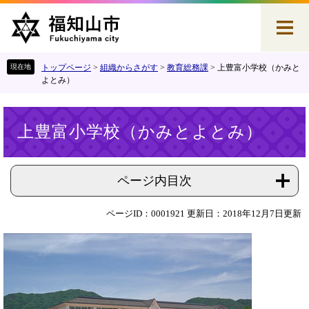
ペ
メ
ー
ニ
ジ
ュ
の
ー
先
を
トップページ
>
組織からさがす
>
教育総務課
>
上豊富小学校（かみと
頭
飛
よとみ）
で
ば
す
し
本
。
て
上豊富小学校（かみとよとみ）
文
本
文
へ
ページ内目次
ページID：0001921
更新日：2018年12月7日更新