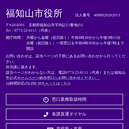
＜
＜
＜
外
外
外
福知山市役所
部
部
部
法人番号 4000020262013
リ
リ
リ
〒620-8501 京都府福知山市字内記13番地の1
ン
ン
ン
Tel：0773-22-6111（代表）
ク
ク
ク
＞
＞
＞
開庁時間：
月曜から金曜（祝日除く）午前8時30分から午後5時15分
水曜（祝日除く）一部窓口を午前8時30分から午後7時まで
開設
お問い合わせは、該当ページの下部にあるお問い合わせから行ってくだ
さい。
担当課に届きます。
該当ページがわからない方は、電話0773-22-6111（代表）または
福知山
市公式ホームページ総合窓口へお問い合わせください。
24時間対応のLINE AIチャットはこちら
＜
外
窓口業務取扱時間
部
リ
ン
各課直通ダイヤル
ク
＞
市役所・支所