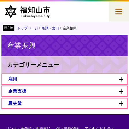
ペ
メ
ー
ニ
ジ
ュ
の
ー
先
を
トップページ
>
相談・窓口
>
産業振興
頭
飛
本
で
ば
産業振興
文
す
し
。
て
本
文
カテゴリーメニュー
へ
雇用
企業支援
農林業
リンク・著作権・免責事項
個人情報保護
アクセシビリティ