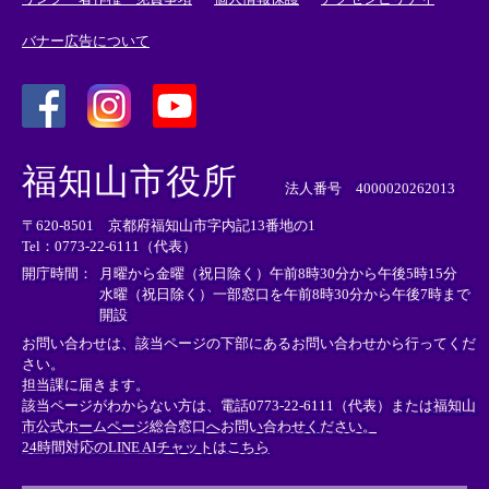
バナー広告について
＜
＜
＜
外
外
外
福知山市役所
部
部
部
法人番号 4000020262013
リ
リ
リ
〒620-8501 京都府福知山市字内記13番地の1
ン
ン
ン
Tel：0773-22-6111（代表）
ク
ク
ク
＞
＞
＞
開庁時間：
月曜から金曜（祝日除く）午前8時30分から午後5時15分
水曜（祝日除く）一部窓口を午前8時30分から午後7時まで
開設
お問い合わせは、該当ページの下部にあるお問い合わせから行ってくだ
さい。
担当課に届きます。
該当ページがわからない方は、電話0773-22-6111（代表）または
福知山
市公式ホームページ総合窓口へお問い合わせください。
24時間対応のLINE AIチャットはこちら
＜
外