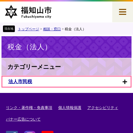
ペ
メ
ー
ニ
ジ
ュ
の
ー
先
を
トップページ
>
相談・窓口
>
税金（法人）
頭
飛
本
で
ば
税金（法人）
文
す
し
。
て
本
文
カテゴリーメニュー
へ
法人市民税
リンク・著作権・免責事項
個人情報保護
アクセシビリティ
バナー広告について