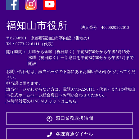
＜
＜
＜
外
外
外
福知山市役所
部
部
部
法人番号 4000020262013
リ
リ
リ
〒620-8501 京都府福知山市字内記13番地の1
ン
ン
ン
Tel：0773-22-6111（代表）
ク
ク
ク
＞
＞
＞
開庁時間：
月曜から金曜（祝日除く）午前8時30分から午後5時15分
水曜（祝日除く）一部窓口を午前8時30分から午後7時まで
開設
お問い合わせは、該当ページの下部にあるお問い合わせから行ってくだ
さい。
担当課に届きます。
該当ページがわからない方は、電話0773-22-6111（代表）または
福知山
市公式ホームページ総合窓口へお問い合わせください。
24時間対応のLINE AIチャットはこちら
＜
外
窓口業務取扱時間
部
リ
ン
各課直通ダイヤル
ク