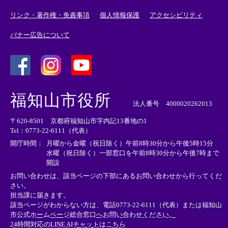
リンク・著作権・免責事項
個人情報保護
アクセシビリティ
バナー広告について
＜
＜
＜
外
外
外
福知山市役所
部
部
部
法人番号 4000020262013
リ
リ
リ
〒620-8501 京都府福知山市字内記13番地の1
ン
ン
ン
Tel：0773-22-6111（代表）
ク
ク
ク
＞
＞
＞
開庁時間：
月曜から金曜（祝日除く）午前8時30分から午後5時15分
水曜（祝日除く）一部窓口を午前8時30分から午後7時まで
開設
お問い合わせは、該当ページの下部にあるお問い合わせから行ってくだ
さい。
担当課に届きます。
該当ページがわからない方は、電話0773-22-6111（代表）または
福知山
市公式ホームページ総合窓口へお問い合わせください。
24時間対応のLINE AIチャットはこちら