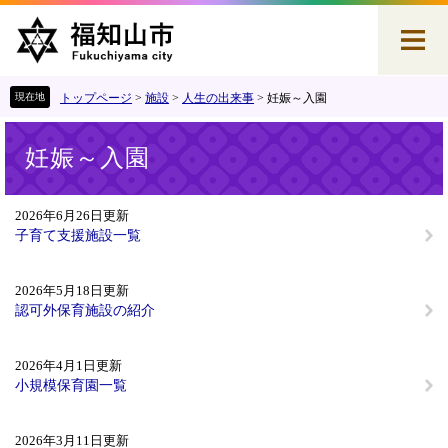
ペ
メ
ー
ニ
ジ
ュ
の
ー
先
を
トップページ
>
施設
>
人生の出来事
>
妊娠～入園
頭
飛
本
で
ば
妊娠～入園
文
す
し
。
て
本
2026年6月26日更新
文
子育て支援施設一覧
へ
2026年5月18日更新
認可外保育施設の紹介
2026年4月1日更新
小規模保育園一覧
2026年3月11日更新