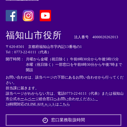
＜
＜
＜
外
外
外
福知山市役所
部
部
部
法人番号 4000020262013
リ
リ
リ
〒620-8501 京都府福知山市字内記13番地の1
ン
ン
ン
Tel：0773-22-6111（代表）
ク
ク
ク
＞
＞
＞
開庁時間：
月曜から金曜（祝日除く）午前8時30分から午後5時15分
水曜（祝日除く）一部窓口を午前8時30分から午後7時まで
開設
お問い合わせは、該当ページの下部にあるお問い合わせから行ってくだ
さい。
担当課に届きます。
該当ページがわからない方は、電話0773-22-6111（代表）または
福知山
市公式ホームページ総合窓口へお問い合わせください。
24時間対応のLINE AIチャットはこちら
＜
外
窓口業務取扱時間
部
リ