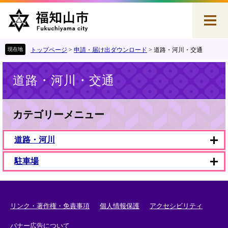
ペ
メ
ー
ニ
ジ
ュ
の
ー
先
を
トップページ
>
申請・届け出ダウンロード
>
道路・河川・交通
頭
飛
本
で
ば
道路・河川・交通
文
す
し
。
て
本
文
カテゴリーメニュー
へ
道路・河川
駐車場
リンク・著作権・免責事項
個人情報保護
アクセシビリティ
バナー広告について