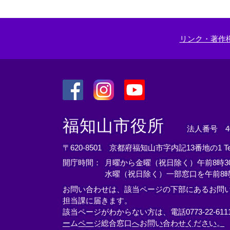
リンク・著作
＜
＜
＜
外
外
外
福知山市役所
法人番号 400
部
部
部
リ
リ
リ
〒620-8501 京都府福知山市字内記13番地の1
T
ン
ン
ン
開庁時間：
月曜から金曜（祝日除く）午前8時30
ク
ク
ク
水曜（祝日除く）一部窓口を午前8時
＞
＞
＞
お問い合わせは、該当ページの下部にあるお問
担当課に届きます。
該当ページがわからない方は、電話0773-22-61
ームページ総合窓口へお問い合わせください。