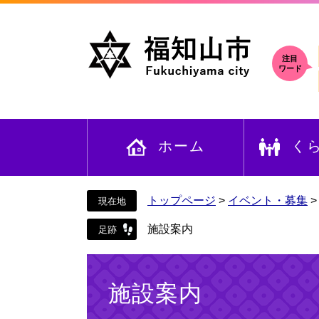
ペ
メ
ー
ニ
ジ
ュ
の
ー
注目
ワード
先
を
頭
飛
で
ば
す
し
ホーム
く
。
て
本
文
へ
トップページ
>
イベント・募集
施設案内
本
文
施設案内