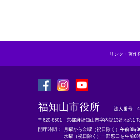
リンク・著作
＜
＜
＜
外
外
外
福知山市役所
法人番号 400
部
部
部
リ
リ
リ
〒620-8501 京都府福知山市字内記13番地の1
T
ン
ン
ン
開庁時間：
月曜から金曜（祝日除く）午前8時30
ク
ク
ク
水曜（祝日除く）一部窓口を午前8時
＞
＞
＞