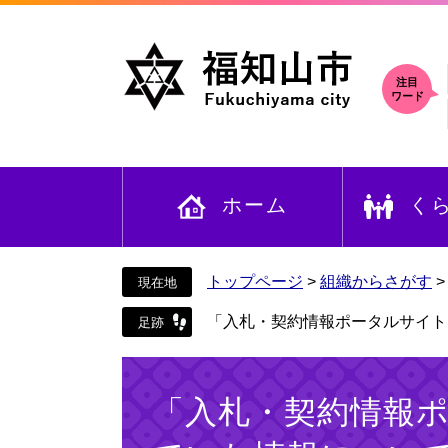
ペ
メ
ー
ニ
ジ
ュ
の
ー
注目
ワード
先
を
頭
飛
で
ば
す
し
ホーム
く
。
て
本
文
へ
トップページ
>
組織からさがす
「入札・契約情報ポータルサイト
本
文
「入札・契約情報