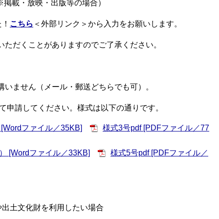
※掲載・放映・出版等の場合）
た！
こちら
＜外部リンク＞
から入力をお願いします。
いただくことがありますのでご了承ください。
構いません（メール・郵送どちらでも可）。
て申請してください。様式は以下の通りです。
Wordファイル／35KB]
様式3号pdf [PDFファイル／77
[Wordファイル／33KB]
様式5号pdf [PDFファイル／
や出土文化財を利用したい場合