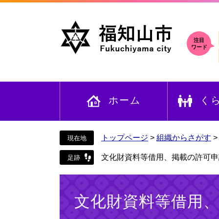
ペ
メ
ー
ニ
ジ
ュ
の
ー
注目
ワード
先
を
頭
飛
で
ば
す
し
ホーム
く
。
て
本
文
へ
トップページ
>
組織からさがす
文化財資料等借用、掲載の許可申
本
文
文化財資料等借用