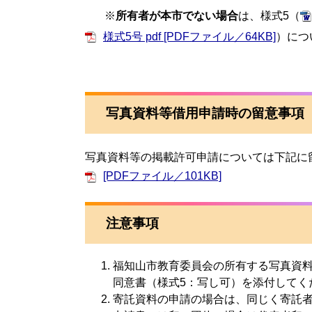
※
所有者が本市でない場合
は、様式5（
様式5号 pdf [PDFファイル／64KB]
）につ
写真資料等借用申請時の留意事項
写真資料等の掲載許可申請については下記に
[PDFファイル／101KB]
注意事項
福知山市教育委員会の所有する写真資
同意書（様式5：写し可）を添付してく
寄託資料の申請の場合は、同じく寄託者