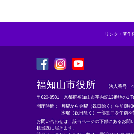
部
リ
ン
ク
＞
リンク・著作
＜
＜
＜
外
外
外
福知山市役所
法人番号 400
部
部
部
リ
リ
リ
〒620-8501 京都府福知山市字内記13番地の1
T
ン
ン
ン
開庁時間：
月曜から金曜（祝日除く）午前8時30
ク
ク
ク
水曜（祝日除く）一部窓口を午前8時
＞
＞
＞
お問い合わせは、該当ページの下部にあるお問
担当課に届きます。