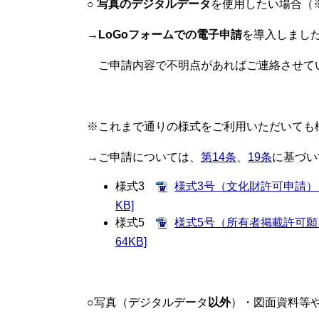
○
写真のデジタルデータ
を使用したい場合（
→
LoGoフォームでの電子申請
を導入しまし
ご申請内容で不明点があればご連絡させて
※これまで通りの様式をご利用いただいても
→ご申請については、
第14条
、
19条
に基づい
様式3
様式3号（文化財許可申請） [
KB]
様式5
様式5号（所有者掲載許可願） 
64KB]
○写真（デジタルデータ
以外
）・図面資料等