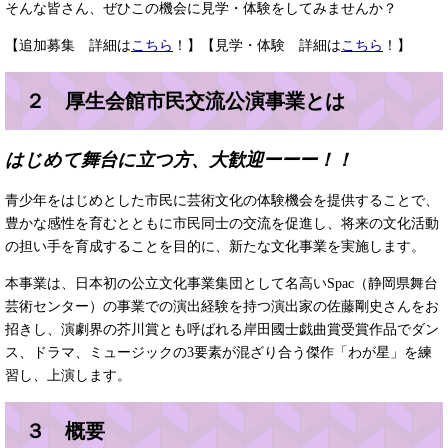
そんな皆さん、ぜひこの機会に見学・体験をしてみませんか？
【追加募集 詳細は
こちら
！】【見学・体験 詳細は
こちら
！】
２ 厚生会館市民交流公演事業とは
はじめて舞台に立つ方、大歓迎ーーー！！
青少年をはじめとした市民に芸術文化の体験機会を提供することで、
豊かな感性を育むとともに市民同士の交流を促進し、将来の文化活動
の担い手を育成することを目的に、新たな文化事業を実施します。
本事業は、日本初の公立文化事業集団として名高いSpac（静岡県舞台
芸術センター）の事業での演出経験を持つ演出家の佐藤剛史さんをお
招きし、演劇界の芥川賞とも呼ばれる岸田國士戯曲賞受賞作品でダン
ス、ドラマ、ミュージックの3要素が混ざり合う傑作「わが星」を練
習し、上演します。
３ 概要