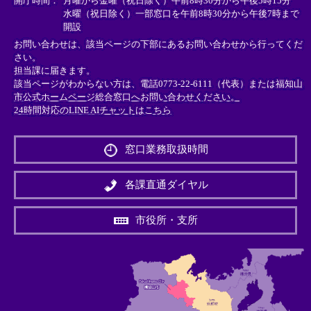
開庁時間：
月曜から金曜（祝日除く）午前8時30分から午後5時15分
水曜（祝日除く）一部窓口を午前8時30分から午後7時まで
開設
お問い合わせは、該当ページの下部にあるお問い合わせから行ってくだ
さい。
担当課に届きます。
該当ページがわからない方は、電話0773-22-6111（代表）または
福知山
市公式ホームページ総合窓口へお問い合わせください。
24時間対応のLINE AIチャットはこちら
＜
外
窓口業務取扱時間
部
リ
ン
各課直通ダイヤル
ク
＞
市役所・支所