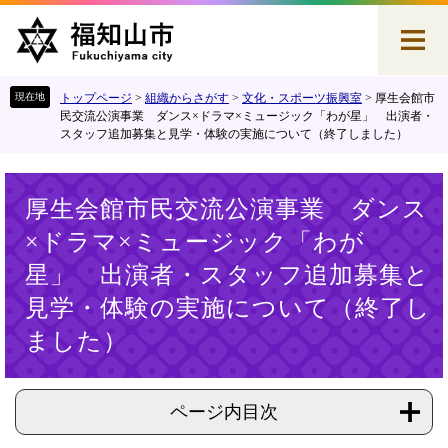
ペ
メ
ー
ニ
ジ
ュ
の
ー
先
を
トップページ
>
組織からさがす
>
文化・スポーツ振興室
>
厚生会館市
頭
飛
民交流公演事業 ダンス×ドラマ×ミュージック「わが星」 出演者・
スタッフ追加募集と見学・体験の実施について（終了しました）
で
ば
す
し
。
て
本
本
厚生会館市民交流公演事業 ダンス
文
文
×ドラマ×ミュージック「わが
へ
星」 出演者・スタッフ追加募集と
見学・体験の実施について（終了し
ました）
ページ内目次