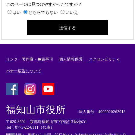
このページは見つけやすかったですか？
はい
どちらでもない
いいえ
リンク・著作権・免責事項
個人情報保護
アクセシビリティ
バナー広告について
＜
＜
＜
外
外
外
福知山市役所
部
部
部
法人番号 4000020262013
リ
リ
リ
〒620-8501 京都府福知山市字内記13番地の1
ン
ン
ン
Tel：0773-22-6111（代表）
ク
ク
ク
＞
＞
＞