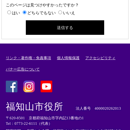
このページは見つけやすかったですか？
はい
どちらでもない
いいえ
リンク・著作権・免責事項
個人情報保護
アクセシビリティ
バナー広告について
＜
＜
＜
外
外
外
福知山市役所
部
部
部
法人番号 4000020262013
リ
リ
リ
〒620-8501 京都府福知山市字内記13番地の1
ン
ン
ン
Tel：0773-22-6111（代表）
ク
ク
ク
＞
＞
＞