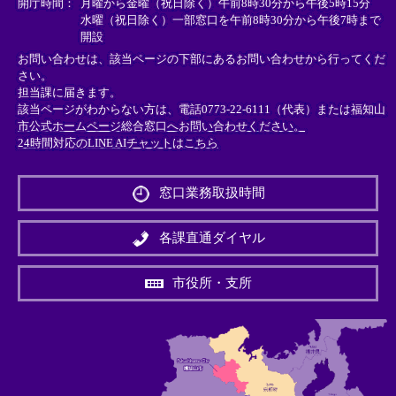
開庁時間：
月曜から金曜（祝日除く）午前8時30分から午後5時15分
水曜（祝日除く）一部窓口を午前8時30分から午後7時まで
開設
お問い合わせは、該当ページの下部にあるお問い合わせから行ってくだ
さい。
担当課に届きます。
該当ページがわからない方は、電話0773-22-6111（代表）または
福知山
市公式ホームページ総合窓口へお問い合わせください。
24時間対応のLINE AIチャットはこちら
＜
外
窓口業務取扱時間
部
リ
ン
各課直通ダイヤル
ク
＞
市役所・支所