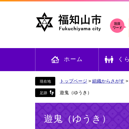
ペ
メ
ー
ニ
ジ
ュ
の
ー
注目
ワード
先
を
頭
飛
で
ば
す
し
ホーム
く
。
て
本
文
へ
トップページ
>
組織からさがす
遊鬼（ゆうき）
本
文
遊鬼（ゆうき）