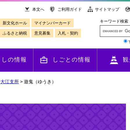
本文へ
ご利用ガイド
サイトマップ
キーワード検索
新文化ホール
マイナンバーカード
ふるさと納税
意見募集
入札・契約
らしの情報
しごとの情報
観
>
大江支所
>
遊鬼（ゆうき）