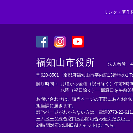
ク
＞
リンク・著作
＜
＜
＜
外
外
外
福知山市役所
法人番号 400
部
部
部
リ
リ
リ
〒620-8501 京都府福知山市字内記13番地の1
T
ン
ン
ン
開庁時間：
月曜から金曜（祝日除く）午前8時30
ク
ク
ク
水曜（祝日除く）一部窓口を午前8時
＞
＞
＞
お問い合わせは、該当ページの下部にあるお問
担当課に届きます。
該当ページがわからない方は、電話0773-22-61
ームページ総合窓口へお問い合わせください。
24時間対応のLINE AIチャットはこちら
＜