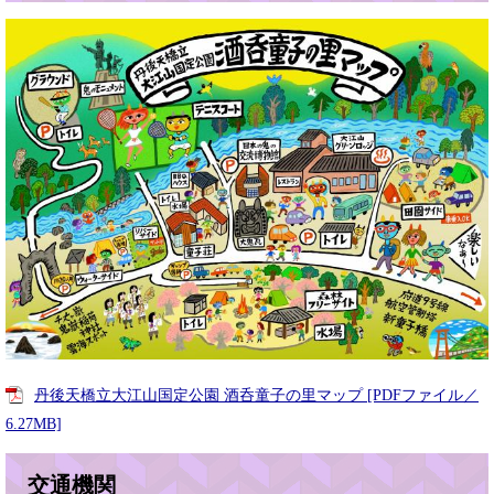
丹後天橋立大江山国定公園 酒呑童子の里マップ [PDFファイル／
6.27MB]
交通機関