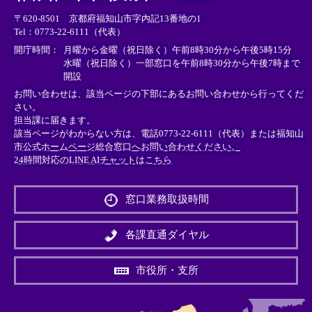
リ
リ
リ
〒620-8501 京都府福知山市字内記13番地の1
ン
ン
ン
Tel：0773-22-6111（代表）
ク
ク
ク
＞
＞
＞
開庁時間：
月曜から金曜（祝日除く）午前8時30分から午後5時15分
水曜（祝日除く）一部窓口を午前8時30分から午後7時まで
開設
お問い合わせは、該当ページの下部にあるお問い合わせから行ってくだ
さい。
担当課に届きます。
該当ページがわからない方は、電話0773-22-6111（代表）または
福知山
市公式ホームページ総合窓口へお問い合わせください。
24時間対応のLINE AIチャットはこちら
＜
外
窓口業務取扱時間
部
リ
ン
各課直通ダイヤル
ク
＞
市役所・支所