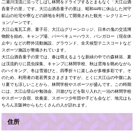
二瀬川渓流に沿ってしばし林間をドライブするとまもなく「大江山酒
呑童子の里」です。大江山酒呑童子の里は、昭和44年に休山した河守
鉱山の社宅や寮などの跡地を利用して開発された観光・レクリエーシ
ョンゾーンです。
大江山鬼瓦工房、童子荘、大江山グリーンロッジ、日本の鬼の交流博
物館を始め、キャンプ場、バーベキューハウス、バンガロー（現在休
止中）などの野外活動施設、グラウンド、全天候型テニスコートなど
スポーツ施設が整備されています。
大江山酒呑童子の里では、春は萌えるような新緑の中での森林浴、夏
は渓流釣りに昆虫採集、キャンプに林間学校、秋は雲海を眺めながら
のハイキング、冬は雪遊びと、四季折々に楽しみが多種多彩です。そ
のため、利用者の老若男女さまざまですが、とくに大江山の中腹にあ
り夏でも涼しいことから、林間学校やスポーツが盛んです。この時期
には、大江山登山や勉強会、川遊びなどを取り入れた一泊の林間学校
やスポーツ合宿、吹奏楽、スポーツ少年団や子ども会など、地元はも
ちろん京阪神からもたくさんの人が訪れます。
住所