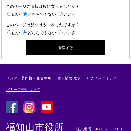
このページの情報は役に立ちましたか？
はい
どちらでもない
いいえ
このページは見つけやすかったですか？
はい
どちらでもない
いいえ
リンク・著作権・免責事項
個人情報保護
アクセシビリティ
バナー広告について
＜
＜
＜
外
外
外
福知山市役所
部
部
部
法人番号 4000020262013