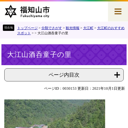
ペ
メ
ー
ニ
ジ
ュ
の
ー
先
を
トップページ
>
分類でさがす
>
観光情報
>
大江町
>
大江町のおすすめ
頭
飛
スポット
>
>
大江山酒呑童子の里
で
ば
す
し
本
。
て
大江山酒呑童子の里
文
本
文
へ
ページ内目次
ページID：0030153
更新日：2021年10月1日更新