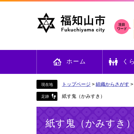
ペ
メ
ー
ニ
ジ
ュ
の
ー
注目
ワード
先
を
頭
飛
で
ば
す
し
ホーム
く
。
て
本
文
へ
トップページ
>
組織からさがす
紙す鬼（かみすき）
本
文
紙す鬼（かみすき