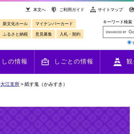
本文へ
ご利用ガイド
サイトマップ
キーワード検索
新文化ホール
マイナンバーカード
ふるさと納税
意見募集
入札・契約
らしの情報
しごとの情報
観
>
大江支所
>
紙す鬼（かみすき）
）