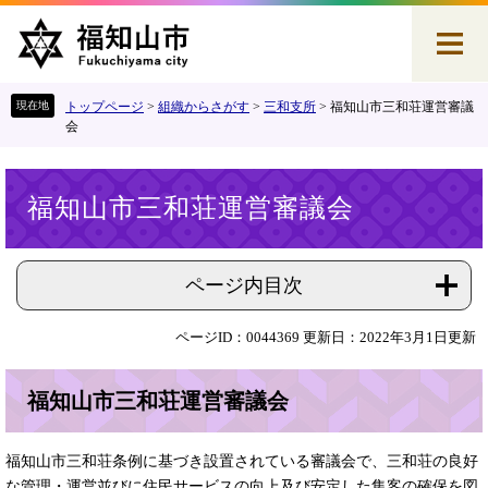
ペ
メ
ー
ニ
ジ
ュ
の
ー
先
を
トップページ
>
組織からさがす
>
三和支所
>
福知山市三和荘運営審議
頭
飛
会
で
ば
す
し
本
。
て
福知山市三和荘運営審議会
文
本
文
へ
ページ内目次
ページID：0044369
更新日：2022年3月1日更新
福知山市三和荘運営審議会
福知山市三和荘条例に基づき設置されている審議会で、三和荘の良好
な管理・運営並びに住民サービスの向上及び安定した集客の確保を図