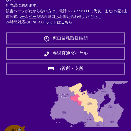
担当課に届きます。
該当ページがわからない方は、電話0773-22-6111（代表）または
福知山
市公式ホームページ総合窓口へお問い合わせください。
24時間対応のLINE AIチャットはこちら
＜
外
窓口業務取扱時間
部
リ
ン
各課直通ダイヤル
ク
＞
市役所・支所