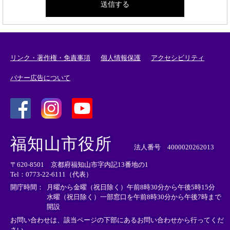
リンク・著作権・免責事項
個人情報保護
アクセシビリティ
バナー広告について
＜
＜
＜
外
外
外
福知山市役所
部
部
部
法人番号 4000020262013
リ
リ
リ
〒620-8501 京都府福知山市字内記13番地の1
ン
ン
ン
Tel：0773-22-6111（代表）
ク
ク
ク
＞
＞
＞
開庁時間：
月曜から金曜（祝日除く）午前8時30分から午後5時15分
水曜（祝日除く）一部窓口を午前8時30分から午後7時まで
開設
お問い合わせは、該当ページの下部にあるお問い合わせから行ってくだ
さい。