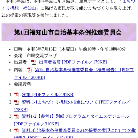
令和5年度は、令和4年度に引き続き、重点テーマとして、「
まちづ
くり構想 福知山」
に掲げる市民が取り組むまちづくりを取り上げ、
21の提案の実現等を検討しました。
第1回福知山市自治基本条例推進委員会
日時 令和5年7月13日（木曜日）午前10時～午前10時40分
会場 市民交流プラザ
出席者
出席者名簿 [PDFファイル／179KB]
内容
第1回自治基本条例推進委員会（概要報告） [PDFフ
ァイル／280KB]
会議資料
次第 [PDFファイル／91KB]
資料 1-1まちづくり構想の推進について [PDFファイル／
178KB]
資料1-2【参考1】別紙プログラムとタイムスケジュール
[PDFファイル／310KB]
資料3自治基本条例推進委員会21の提案の実現にむけての取