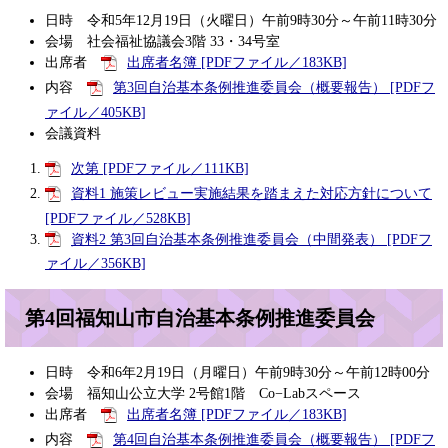
日時 令和5年12月19日（火曜日）午前9時30分～午前11時30分
会場 社会福祉協議会3階 33・34号室
出席者
出席者名簿 [PDFファイル／183KB]
内容
第3回自治基本条例推進委員会（概要報告） [PDFフ
ァイル／405KB]
会議資料
次第 [PDFファイル／111KB]
資料1 施策レビュー実施結果を踏まえた対応方針について
[PDFファイル／528KB]
資料2 第3回自治基本条例推進委員会（中間発表） [PDFフ
ァイル／356KB]
第4回福知山市自治基本条例推進委員会
日時 令和6年2月19日（月曜日）午前9時30分～午前12時00分
会場 福知山公立大学 2号館1階 Co−Labスペース
出席者
出席者名簿 [PDFファイル／183KB]
内容
第4回自治基本条例推進委員会（概要報告） [PDFフ