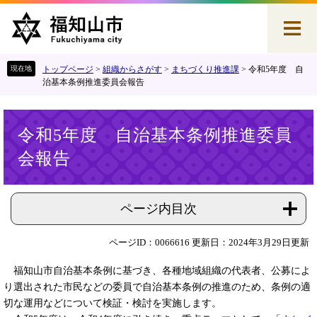
ペ
メ
ー
ニ
ジ
ュ
の
ー
先
を
トップページ
>
組織からさがす
>
まちづくり推進課
>
令和5年度 自
頭
飛
治基本条例推進委員会報告
で
ば
す
し
本
。
て
令和5年度 自治基本条例推進委員
文
本
会報告
文
へ
ページ内目次
ページID：0066616
更新日：2024年3月29日更新
福知山市自治基本条例に基づき、各種地域組織の代表者、公募によ
り選出された市民などの委員で自治基本条例の推進のため、条例の適
切な運用などについて検証・検討を実施します。