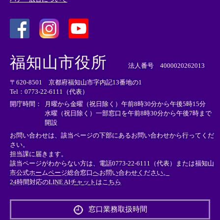
＜
＜
＜
外
外
外
福知山市役所
部
部
部
法人番号 4000020262013
リ
リ
リ
〒620-8501 京都府福知山市字内記13番地の1
ン
ン
ン
Tel：0773-22-6111（代表）
ク
ク
ク
＞
＞
＞
開庁時間：
月曜から金曜（祝日除く）午前8時30分から午後5時15分
水曜（祝日除く）一部窓口を午前8時30分から午後7時まで
開設
お問い合わせは、該当ページの下部にあるお問い合わせから行ってくだ
さい。
担当課に届きます。
該当ページがわからない方は、電話0773-22-6111（代表）または
福知山
市公式ホームページ総合窓口へお問い合わせください。
24時間対応のLINE AIチャットはこちら
＜
外
窓口業務取扱時間
部
リ