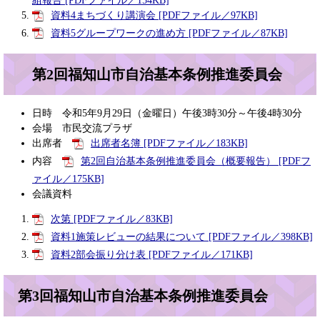
組報告 [PDFファイル／154KB]
資料4まちづくり講演会 [PDFファイル／97KB]
資料5グループワークの進め方 [PDFファイル／87KB]
第2回福知山市自治基本条例推進委員会
日時 令和5年9月29日（金曜日）午後3時30分～午後4時30分
会場 市民交流プラザ
出席者
出席者名簿 [PDFファイル／183KB]
内容
第2回自治基本条例推進委員会（概要報告） [PDFフ
ァイル／175KB]
会議資料
次第 [PDFファイル／83KB]
資料1施策レビューの結果について [PDFファイル／398KB]
資料2部会振り分け表 [PDFファイル／171KB]
第3回福知山市自治基本条例推進委員会