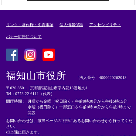
リンク・著作権・免責事項
個人情報保護
アクセシビリティ
バナー広告について
＜
＜
＜
外
外
外
福知山市役所
部
部
部
法人番号 4000020262013
リ
リ
リ
〒620-8501 京都府福知山市字内記13番地の1
ン
ン
ン
Tel：0773-22-6111（代表）
ク
ク
ク
＞
＞
＞
開庁時間：
月曜から金曜（祝日除く）午前8時30分から午後5時15分
水曜（祝日除く）一部窓口を午前8時30分から午後7時まで
開設
お問い合わせは、該当ページの下部にあるお問い合わせから行ってくだ
さい。
担当課に届きます。