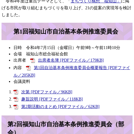
令和4年度は重点テーマとして、「
まちづくり構想 福知山」
に掲
げる市民が取り組むまちづくりを取り上げ、21の提案の実現等を検討
しました。
第1回福知山市自治基本条例推進委員会
日時 令和4年7月15日（金曜日）午前9時～午前11時10分
会場 福知山市総合福祉会館
出席者
出席者名簿 [PDFファイル／179KB]
内容
第1回自治基本条例推進委員会概要報告 [PDFファイ
ル／205KB]
会議資料
次第 [PDFファイル／96KB]
趣旨説明 [PDFファイル／118KB]
第2期活動のまとめ [PDFファイル／62KB]
第2回福知山市自治基本条例推進委員会（部
会）