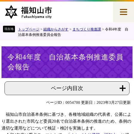
ペ
メ
ー
ニ
ジ
ュ
の
ー
先
を
トップページ
>
組織からさがす
>
まちづくり推進課
>
令和4年度 自
頭
飛
治基本条例推進委員会報告
で
ば
す
し
本
。
て
令和4年度 自治基本条例推進委員
文
本
会報告
文
へ
ページ内目次
ページID：0054700
更新日：2023年3月27日更新
福知山市自治基本条例に基づき、各種地域組織の代表者、公募によ
り選出された市民など委員20名で自治基本条例の推進のため、条例の
適切な運用などについて検証・検討を実施します。