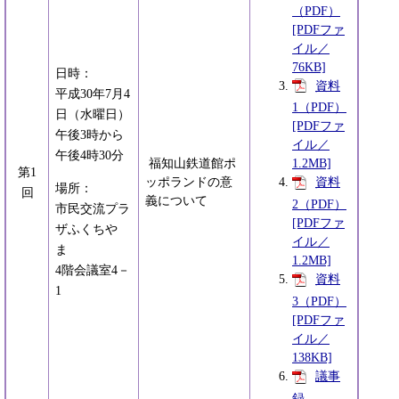
（PDF）
[PDFファ
イル／
76KB]
日時：
資料
平成30年7月4
1（PDF）
日（水曜日）
[PDFファ
午後3時から
イル／
午後4時30分
福知山鉄道館ポ
1.2MB]
第1
ッポランドの意
資料
場所：
回
義について
2（PDF）
市民交流プラ
[PDFファ
ザふくちや
イル／
ま
1.2MB]
4階会議室4－
資料
1
3（PDF）
[PDFファ
イル／
138KB]
議事
録