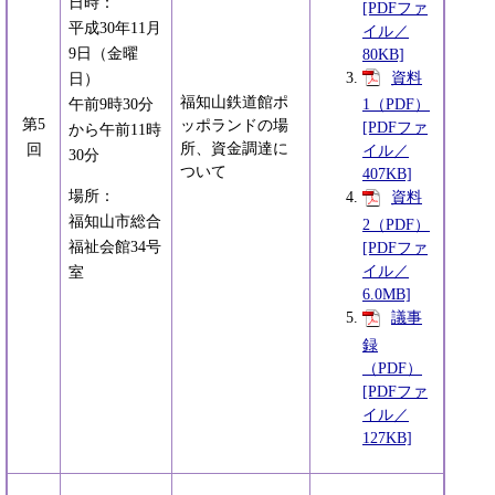
日時：
[PDFファ
平成30年11月
イル／
9日（金曜
80KB]
資料
日）
福知山鉄道館ポ
午前9時30分
1（PDF）
第5
ッポランドの場
[PDFファ
から午前11時
所、資金調達に
回
イル／
30分
ついて
407KB]
場所：
資料
福知山市総合
2（PDF）
福祉会館34号
[PDFファ
イル／
室
6.0MB]
議事
録
（PDF）
[PDFファ
イル／
127KB]