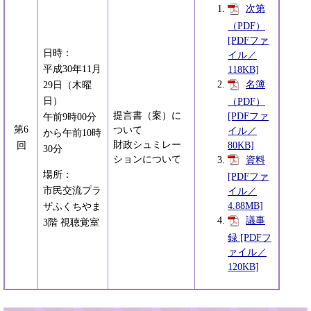
次第
（PDF）
[PDFファ
日時：
イル／
平成30年11月
118KB]
名簿
29日（木曜
日）
（PDF）
提言書（案）に
[PDFファ
午前9時00分
第6
ついて
イル／
から午前10時
財政シュミレー
80KB]
回
30分
ションについて
資料
場所：
[PDFファ
市民交流プラ
イル／
4.88MB]
ザふくちやま
議事
3階 視聴覚室
録 [PDFフ
ァイル／
120KB]