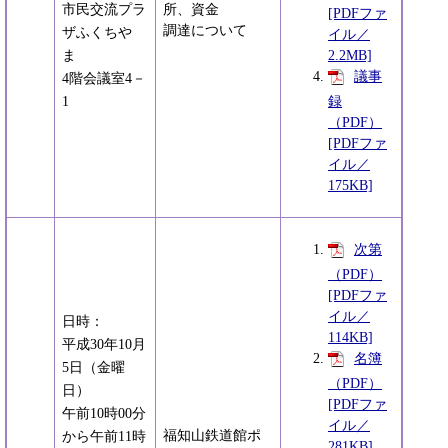
市民交流プラ
所、資金
[PDFファ
調達について
ザふくちや
イル／
ま
2.2MB]
議事
4階会議室4－
1
録
（PDF）
[PDFファ
イル／
175KB]
次第
（PDF）
[PDFファ
イル／
日時：
114KB]
平成30年10月
名簿
5日（金曜
（PDF）
日）
[PDFファ
午前10時00分
イル／
福知山鉄道館ポ
から午前11時
281KB]