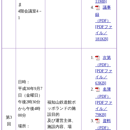
11MB]
ま
議事
4階会議室4－
録
1
（PDF）
[PDFファ
イル／
181KB]
次第
（PDF）
[PDFファ
イル／
日時：
63KB]
平成30年9月7
名簿
日（金曜日）
（PDF）
午後2時30分
福知山鉄道館ポ
[PDFファ
ッポランドの施
イル／
から午後4時
設目的
79KB]
00分
第3
及び運営主体、
資料
回
場所：
施設内容、場
（PDF）