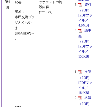
第4
ッポランドの施
30分
資料
設内容
回
（PDF）
場所：
について
[PDFファ
市民交流プラ
イル／
ザふくちや
4.0MB]
ま
議事
3階会議室3－
録
2
（PDF）
[PDFファ
イル／
150KB]
次第
（PDF）
[PDFファ
イル／
184KB]
名簿
（PDF）