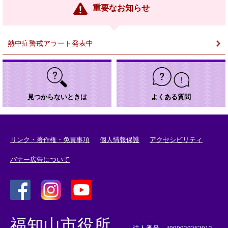
ン
重要なお知らせ
ク
＞
熱中症警戒アラート発表中
見つからないときは
よくある質問
リンク・著作権・免責事項
個人情報保護
アクセシビリティ
バナー広告について
＜
＜
＜
外
外
外
福知山市役所
部
部
部