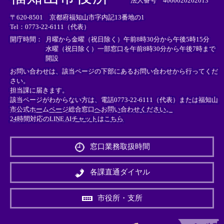
法人番号 4000020262013
リ
リ
リ
〒620-8501 京都府福知山市字内記13番地の1
ン
ン
ン
Tel：0773-22-6111（代表）
ク
ク
ク
＞
＞
＞
開庁時間：
月曜から金曜（祝日除く）午前8時30分から午後5時15分
水曜（祝日除く）一部窓口を午前8時30分から午後7時まで
開設
お問い合わせは、該当ページの下部にあるお問い合わせから行ってくだ
さい。
担当課に届きます。
該当ページがわからない方は、電話0773-22-6111（代表）または
福知山
市公式ホームページ総合窓口へお問い合わせください。
24時間対応のLINE AIチャットはこちら
＜
外
窓口業務取扱時間
部
リ
ン
各課直通ダイヤル
ク
＞
市役所・支所