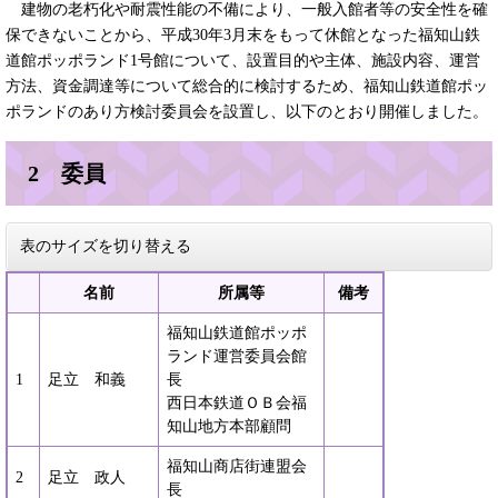
建物の老朽化や耐震性能の不備により、一般入館者等の安全性を確
保できないことから、平成30年3月末をもって休館となった福知山鉄
道館ポッポランド1号館について、設置目的や主体、施設内容、運営
方法、資金調達等について総合的に検討するため、福知山鉄道館ポッ
ポランドのあり方検討委員会を設置し、以下のとおり開催しました。
2 委員
表のサイズを切り替える
名前
所属等
備考
福知山鉄道館ポッポ
ランド運営委員会館
1
足立 和義
長
西日本鉄道ＯＢ会福
知山地方本部顧問
福知山商店街連盟会
2
足立 政人
長