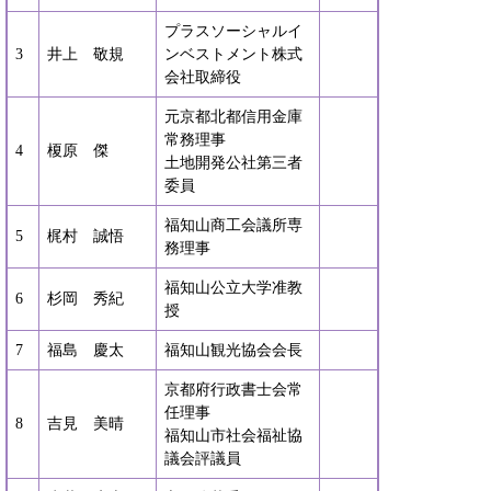
プラスソーシャルイ
3
井上 敬規
ンベストメント株式
会社取締役
元京都北都信用金庫
常務理事
4
榎原 傑
土地開発公社第三者
委員
福知山商工会議所専
5
梶村 誠悟
務理事
福知山公立大学准教
6
杉岡 秀紀
授
7
福島 慶太
福知山観光協会会長
京都府行政書士会常
任理事
8
吉見 美晴
福知山市社会福祉協
議会評議員