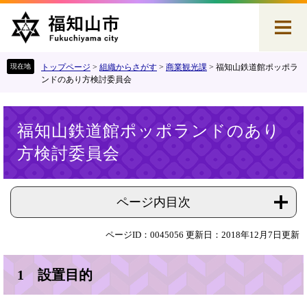
ペ
メ
ー
ニ
ジ
ュ
の
ー
先
を
トップページ
>
組織からさがす
>
商業観光課
>
福知山鉄道館ポッポラ
頭
飛
ンドのあり方検討委員会
で
ば
す
し
本
。
て
福知山鉄道館ポッポランドのあり
文
本
方検討委員会
文
へ
ページ内目次
ページID：0045056
更新日：2018年12月7日更新
1 設置目的