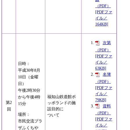
（PDF）
[PDFファ
イル／
164KB]
次第
（PDF）
[PDFファ
イル／
日時：
63KB]
平成30年8月
名簿
10日（金曜
（PDF）
日）
[PDFファ
午後2時30分
イル／
福知山鉄道館ポ
から午後4時
79KB]
第2
ッポランドの施
15分
資料
設目的に
回
（PDF）
場所：
ついて
[PDFファ
市民交流プラ
イル／
ザふくちや