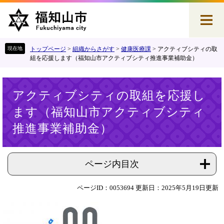
ペ
メ
ー
ニ
ジ
ュ
の
ー
先
を
トップページ
>
組織からさがす
>
健康医療課
>
アクティブシティの取
頭
飛
組を応援します（福知山市アクティブシティ推進事業補助金）
で
ば
す
し
本
。
て
アクティブシティの取組を応援し
文
本
ます（福知山市アクティブシティ
文
へ
推進事業補助金）
ページ内目次
ページID：0053694
更新日：2025年5月19日更新