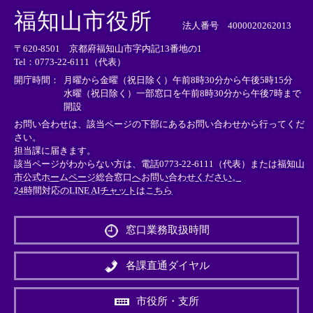
外
外
外
福知山市役所
部
部
部
法人番号 4000020262013
リ
リ
リ
〒620-8501 京都府福知山市字内記13番地の1
ン
ン
ン
Tel：0773-22-6111（代表）
ク
ク
ク
＞
＞
＞
開庁時間：
月曜から金曜（祝日除く）午前8時30分から午後5時15分
水曜（祝日除く）一部窓口を午前8時30分から午後7時まで
開設
お問い合わせは、該当ページの下部にあるお問い合わせから行ってくだ
さい。
担当課に届きます。
該当ページがわからない方は、電話0773-22-6111（代表）または
福知山
市公式ホームページ総合窓口へお問い合わせください。
24時間対応のLINE AIチャットはこちら
＜
外
窓口業務取扱時間
部
リ
ン
各課直通ダイヤル
ク
＞
市役所・支所