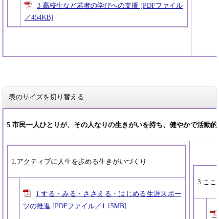
3 高校生など若者の学びへの支援 [PDFファイル
／454KB]
表のサイズを切り替える
5 市民一人ひとりが、その人なりの生きがいを持ち、健やかで活動的
1.アクティブに人生を歩める生きがいづくり
3.こ
1 する・みる・ささえる・はじめる生涯スポー
ツの推進 [PDFファイル／1.15MB]