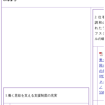
2.仕
調和
れた
フス
ルの確
男
同
の
[P
ァ
／
558
1.働く意欲を支える支援制度の充実