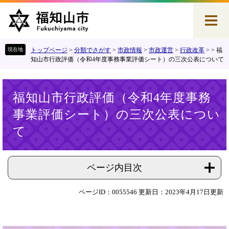
ペ
メ
ー
ニ
ジ
ュ
の
ー
先
を
トップページ
>
分類でさがす
>
市政情報
>
市政運営
>
行政改革
>
>
福
頭
飛
知山市行政評価（令和4年度事務事業評価シート）の三次公表について
で
ば
す
し
本
。
て
福知山市行政評価（令和4年度事務
文
本
事業評価シート）の三次公表につい
文
へ
て
ページ内目次
ページID：0055546
更新日：2023年4月17日更新