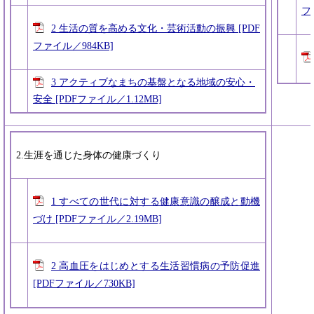
フ
2 生活の質を高める文化・芸術活動の振興 [PDF
ファイル／984KB]
3 アクティブなまちの基盤となる地域の安心・
安全 [PDFファイル／1.12MB]
2.生涯を通じた身体の健康づくり
1 すべての世代に対する健康意識の醸成と動機
づけ [PDFファイル／2.19MB]
2 高血圧をはじめとする生活習慣病の予防促進
[PDFファイル／730KB]