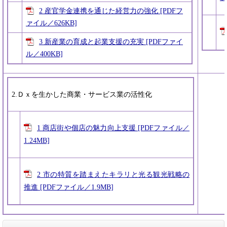
2 産官学金連携を通じた経営力の強化 [PDFフ
ァイル／626KB]
3 新産業の育成と起業支援の充実 [PDFファイ
ル／400KB]
2.Ｄｘを生かした商業・サービス業の活性化
1 商店街や個店の魅力向上支援 [PDFファイル／
1.24MB]
2 市の特質を踏まえたキラリと光る観光戦略の
推進 [PDFファイル／1.9MB]