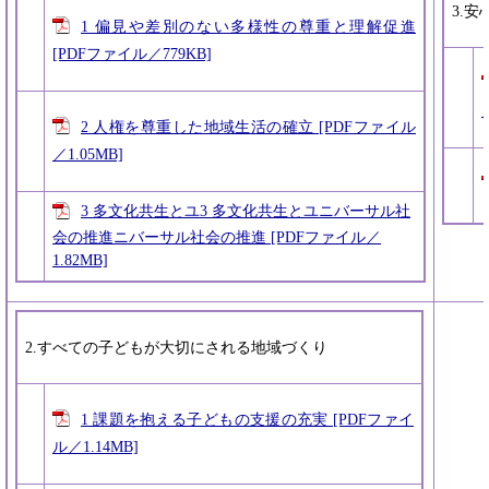
3.
1 偏見や差別のない多様性の尊重と理解促進
[PDFファイル／779KB]
2 人権を尊重した地域生活の確立 [PDFファイル
／1.05MB]
3 多文化共生とユ3 多文化共生とユニバーサル社
会の推進ニバーサル社会の推進 [PDFファイル／
1.82MB]
2.すべての子どもが大切にされる地域づくり
1 課題を抱える子どもの支援の充実 [PDFファイ
ル／1.14MB]