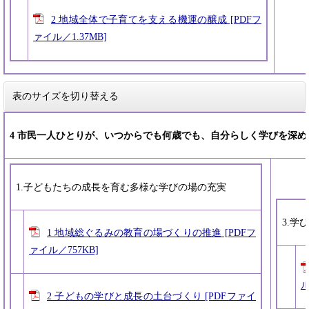
2 地域全体で子育てを支える機運の醸成 [PDFフ
ァイル／1.37MB]
表のサイズを切り替える
4 市民一人ひとりが、いつからでも何歳でも、自分らしく学びを深め
1.子どもたちの成長を育む多様な学びの場の充実
3.
1 地域総ぐるみの教育の場づくりの推進 [PDFフ
ァイル／757KB]
ル
2 子どもの学びと成長の土台づくり [PDFファイ