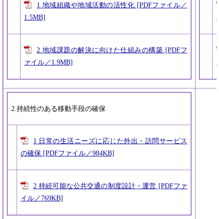
1 地域組織や地域活動の活性化 [PDFファイル／
1.5MB]
2 地域課題の解決に向けた仕組みの構築 [PDFフ
ァイル／1.9MB]
2.持続性のある移動手段の確保
1 日常の生活ニーズに応じた外出・訪問サービス
の確保 [PDFファイル／984KB]
2 持続可能な公共交通の制度設計・運営 [PDFファ
イル／769KB]