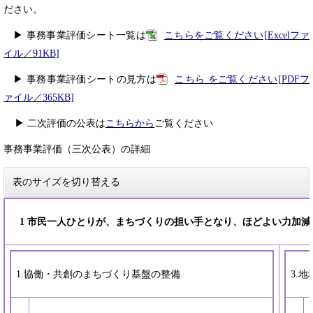
ださい。
▶ 事務事業評価シート一覧は
こちらをご覧ください[Excelファ
イル／91KB]
▶ 事務事業評価シートの見方は
こちら をご覧ください[PDFフ
ァイル／365KB]
▶ 二次評価の公表は
こちらから
ご覧ください
事務事業評価（三次公表）の詳細
表のサイズを切り替える
1 市民一人ひとりが、まちづくりの担い手となり、ほどよい力加
1.協働・共創のまちづくり基盤の整備
3.