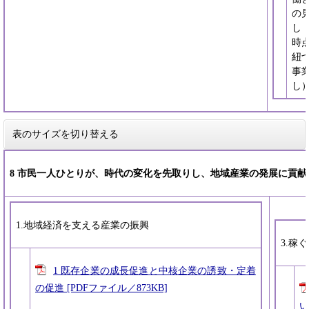
の
し
時
紐
事
し
表のサイズを切り替える
8 市民一人ひとりが、時代の変化を先取りし、地域産業の発展に貢献
1.地域経済を支える産業の振興
3.稼
1 既存企業の成長促進と中核企業の誘致・定着
の促進 [PDFファイル／873KB]
い