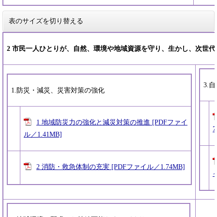
表のサイズを切り替える
2 市民一人ひとりが、自然、環境や地域資源を守り、生かし、次世
3.
1.防災・減災、災害対策の強化
1 地域防災力の強化と減災対策の推進 [PDFファイ
7
ル／1.41MB]
2 消防・救急体制の充実 [PDFファイル／1.74MB]