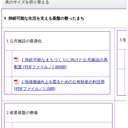
表のサイズを切り替える
9 持続可能な生活を支える基盤の整ったまち
3.
1.公共施設の最適化
1 持続可能なまちづくりに向けた公共施設の再
配置 [PDFファイル／1.88MB]
2 地域価値向上を図るための公有財産の利活用
[PDFファイル／1.1MB]
2.産業基盤の整備