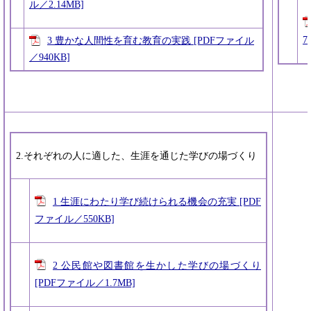
ル／2.14MB]
7
3 豊かな人間性を育む教育の実践 [PDFファイル
／940KB]
2.それぞれの人に適した、生涯を通じた学びの場づくり
1 生涯にわたり学び続けられる機会の充実 [PDF
ファイル／550KB]
2 公民館や図書館を生かした学びの場づくり
[PDFファイル／1.7MB]