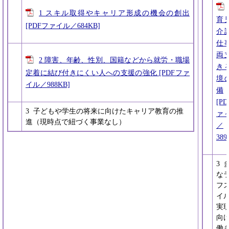
1 スキル取得やキャリア形成の機会の創出
育
[PDFファイル／684KB]
介
仕
両
2 障害、年齢、性別、国籍などから就労・職場
き
定着に結び付きにくい人への支援の強化 [PDFファ
境
イル／988KB]
備
[P
3 子どもや学生の将来に向けたキャリア教育の推
ァ
進（現時点で紐づく事業なし）
／
389
3 
な
フ
イ
実
向
働