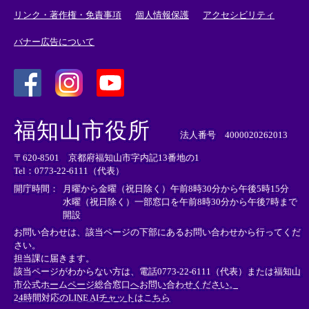
リンク・著作権・免責事項
個人情報保護
アクセシビリティ
バナー広告について
＜
＜
＜
外
外
外
福知山市役所
部
部
部
法人番号 4000020262013
リ
リ
リ
〒620-8501 京都府福知山市字内記13番地の1
ン
ン
ン
Tel：0773-22-6111（代表）
ク
ク
ク
＞
＞
＞
開庁時間：
月曜から金曜（祝日除く）午前8時30分から午後5時15分
水曜（祝日除く）一部窓口を午前8時30分から午後7時まで
開設
お問い合わせは、該当ページの下部にあるお問い合わせから行ってくだ
さい。
担当課に届きます。
該当ページがわからない方は、電話0773-22-6111（代表）または
福知山
市公式ホームページ総合窓口へお問い合わせください。
24時間対応のLINE AIチャットはこちら