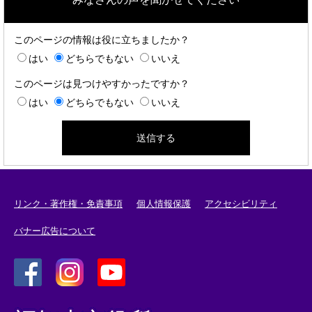
このページの情報は役に立ちましたか？
はい
どちらでもない
いいえ
このページは見つけやすかったですか？
はい
どちらでもない
いいえ
リンク・著作権・免責事項
個人情報保護
アクセシビリティ
バナー広告について
＜
＜
＜
外
外
外