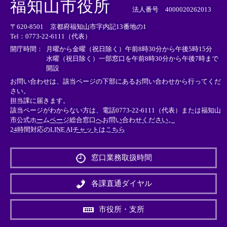
福知山市役所
部
部
部
法人番号 4000020262013
リ
リ
リ
〒620-8501 京都府福知山市字内記13番地の1
ン
ン
ン
Tel：0773-22-6111（代表）
ク
ク
ク
＞
＞
＞
開庁時間：
月曜から金曜（祝日除く）午前8時30分から午後5時15分
水曜（祝日除く）一部窓口を午前8時30分から午後7時まで
開設
お問い合わせは、該当ページの下部にあるお問い合わせから行ってくだ
さい。
担当課に届きます。
該当ページがわからない方は、電話0773-22-6111（代表）または
福知山
市公式ホームページ総合窓口へお問い合わせください。
24時間対応のLINE AIチャットはこちら
＜
外
窓口業務取扱時間
部
リ
ン
各課直通ダイヤル
ク
＞
市役所・支所