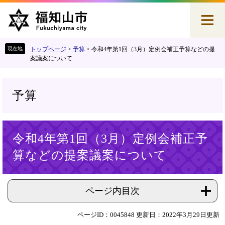
ペ
メ
ー
ニ
ジ
ュ
の
ー
先
を
トップページ
>
予算
>
令和4年第1回（3月）定例会補正予算などの提
頭
飛
案議案について
で
ば
す
し
。
て
予算
本
文
へ
本
令和4年第1回（3月）定例会補正予
文
算などの提案議案について
ページ内目次
ページID：0045848
更新日：2022年3月29日更新