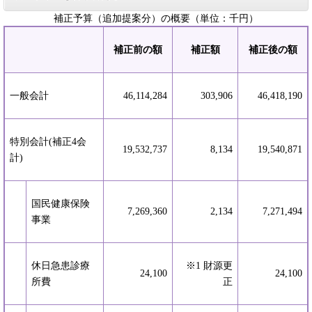
補正予算（追加提案分）の概要（単位：千円）
補正前の額
補正額
補正後の額
一般会計
46,114,284
303,906
46,418,190
特別会計(補正4会
19,532,737
8,134
19,540,871
計)
国民健康保険
7,269,360
2,134
7,271,494
事業
休日急患診療
※1 財源更
24,100
24,100
所費
正