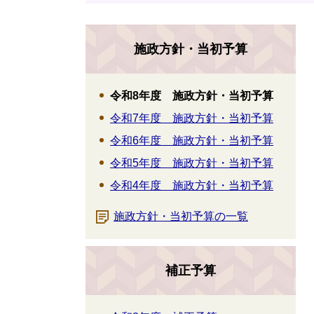
施政方針・当初予算
令和8年度 施政方針・当初予算
令和7年度 施政方針・当初予算
令和6年度 施政方針・当初予算
令和5年度 施政方針・当初予算
令和4年度 施政方針・当初予算
施政方針・当初予算の一覧
補正予算