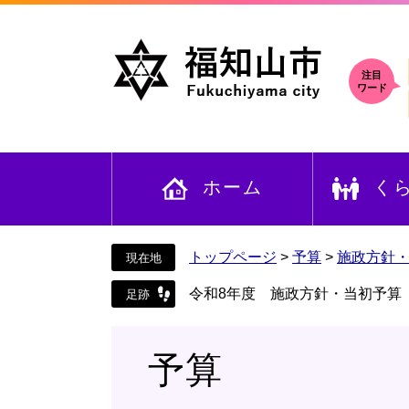
ペ
メ
ー
ニ
ジ
ュ
の
ー
注目
ワード
先
を
頭
飛
で
ば
す
し
ホーム
く
。
て
本
文
へ
トップページ
>
予算
>
施政方針
令和8年度 施政方針・当初予算
予算