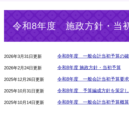
本
文
令和8年度 施政方針・当
令和8年度 一般会計当初予算の
2026年3月31日更新
令和8年度 施政方針・当初予算
2026年2月24日更新
令和8年度 一般会計当初予算要
2025年12月26日更新
令和8年度 予算編成方針を策定
2025年10月31日更新
令和8年度 一般会計当初予算概
2025年10月14日更新