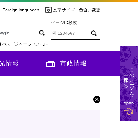
Foreign languages
文字サイズ・色合い変更
ページID検索
すべて
ページ
PDF
光情報
市政情報
このページを
一時保存する