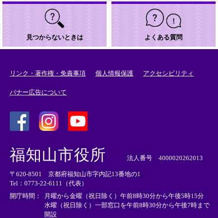
見つからないときは
よくある質問
リンク・著作権・免責事項
個人情報保護
アクセシビリティ
バナー広告について
＜
＜
＜
外
外
外
福知山市役所
部
部
部
法人番号 4000020262013
リ
リ
リ
〒620-8501 京都府福知山市字内記13番地の1
ン
ン
ン
Tel：0773-22-6111（代表）
ク
ク
ク
＞
＞
＞
開庁時間：
月曜から金曜（祝日除く）午前8時30分から午後5時15分
水曜（祝日除く）一部窓口を午前8時30分から午後7時まで
開設