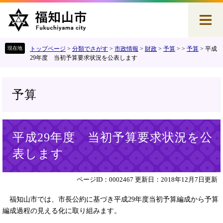
ペ
メ
ー
ニ
ジ
ュ
の
ー
先
を
トップページ
>
分類でさがす
>
市政情報
>
財政
>
予算
>
>
予算
>
平成
頭
飛
29年度 当初予算要求状況を公表します
で
ば
す
し
。
て
予算
本
文
へ
本
平成29年度 当初予算要求状況を公
文
表します
ページID：0002467
更新日：2018年12月7日更新
福知山市では、市長公約に基づき平成29年度当初予算編成から予算
編成過程の見える化に取り組みます。