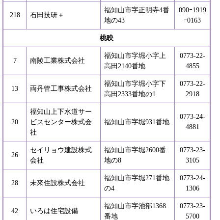
福知山市字正明寺4番
090ｰ1919
218
石田技研＋
地の43
ｰ0163
桃映
福知山市字堀小字上
0773-22-
7
南陵工業株式会社
高田2140番地
4855
福知山市字堀小字下
0773-22-
13
両丹管工事株式会社
高田2333番地の1
2918
福知山上下水道サー
0773-24-
20
ビスセンター株式会
福知山市字堀931番地
4881
社
セイリョウ建設株式
福知山市字堀2600番
0773-23-
26
会社
地の8
3105
福知山市字堀271番地
0773-24-
28
未來住設株式会社
の4
1306
福知山市字池部1368
0773-23-
42
いろは住宅設備
番地
5700