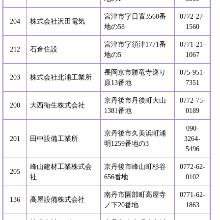
宮津市字日置3560番
0772-27-
204
株式会社沢田電気
地の58
1560
宮津市字須津1771番
0771-21-
212
石倉住設
地の5
1067
長岡京市勝竜寺巡り
075-951-
203
株式会社北浦工業所
原13番地
7351
京丹後市丹後町大山
0772-75-
200
大西衛生株式会社
1381番地
0189
090-
京丹後市久美浜町浦
201
田中設備工業所
3264-
明1259番地の3
5496
峰山建材工業株式会
京丹後市峰山町杉谷
0772-62-
205
社
656番地
0102
南丹市園部町高屋寺
0771-62-
136
高屋設備株式会社
ノ下20番地
1863