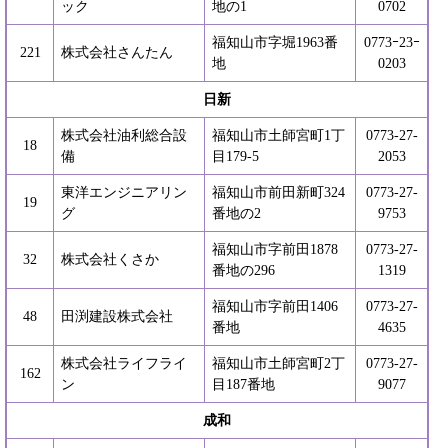
ック
地の1
0702
福知山市字堀1963番
0773ｰ23ｰ
221
株式会社さんたん
地
0203
日新
株式会社油利総合設
福知山市土師宮町1丁
0773-27-
18
備
目179-5
2053
東洋エンジニアリン
福知山市前田新町324
0773-27-
19
グ
番地の2
9753
福知山市字前田1878
0773-27-
32
株式会社くさか
番地の296
1319
福知山市字前田1406
0773-27-
48
田渕建設株式会社
番地
4635
株式会社ライフライ
福知山市土師宮町2丁
0773-27-
162
ン
目187番地
9077
成和