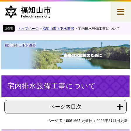
ペ
メ
ー
ニ
ジ
ュ
の
ー
先
を
トップページ
>
福知山市上下水道部
>
宅内排水設備工事について
頭
飛
で
ば
す
し
。
て
本
文
へ
本
宅内排水設備工事について
文
ページ内目次
ページID：0061665
更新日：2026年8月4日更新