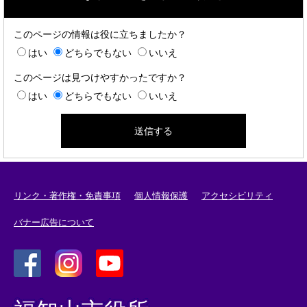
このページの情報は役に立ちましたか？
はい
どちらでもない
いいえ
このページは見つけやすかったですか？
はい
どちらでもない
いいえ
リンク・著作権・免責事項
個人情報保護
アクセシビリティ
バナー広告について
＜
＜
＜
外
外
外