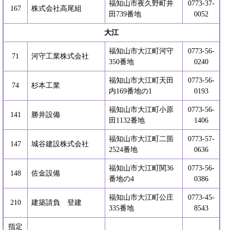
福知山市夜久野町井
0773-37-
167
株式会社高尾組
田739番地
0052
大江
福知山市大江町河守
0773-56-
71
河守工業株式会社
350番地
0240
福知山市大江町天田
0773-56-
74
杉本工業
内169番地の1
0193
福知山市大江町小原
0773-56-
141
勝井設備
田1132番地
1406
福知山市大江町二箇
0773-57-
147
城谷建設株式会社
2524番地
0636
福知山市大江町関36
0773-56-
148
佐金設備
番地の4
0386
福知山市大江町公庄
0773-45-
210
建築請負 登建
335番地
8543
指定