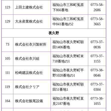
福知山市三和町菟原
0773-58-
123
上田土建株式会社
下866番地
2686
福知山市三和町菟原
0773-58-
129
大永産業株式会社
中841番地の2
3665
夜久野
福知山市夜久野町額
0773-37-
73
株式会社衣川製材所
田1406番地
0036
福知山市夜久野町末
0773-37-
105
株式会社衣川組
718番地の1
1155
福知山市夜久野町平
0773-38-
111
松崎建設株式会社
野1020番地の1
0046
福知山市夜久野町額
0773-37-
119
株式会社クリア
田51番地1
0304
福知山市夜久野町直
0773-38-
164
株式会社飯尾設備
見2187番地
1055