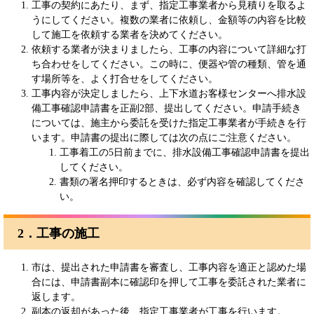
工事の契約にあたり、まず、指定工事業者から見積りを取るよ
うにしてください。複数の業者に依頼し、金額等の内容を比較
して施工を依頼する業者を決めてください。
依頼する業者が決まりましたら、工事の内容について詳細な打
ち合わせをしてください。この時に、便器や管の種類、管を通
す場所等を、よく打合せをしてください。
工事内容が決定しましたら、上下水道お客様センターへ排水設
備工事確認申請書を正副2部、提出してください。申請手続き
については、施主から委託を受けた指定工事業者が手続きを行
います。申請書の提出に際しては次の点にご注意ください。
工事着工の5日前までに、排水設備工事確認申請書を提出
してください。
書類の署名押印するときは、必ず内容を確認してくださ
い。
2．工事の施工
市は、提出された申請書を審査し、工事内容を適正と認めた場
合には、申請書副本に確認印を押して工事を委託された業者に
返します。
副本の返却があった後、指定工事業者が工事を行います。