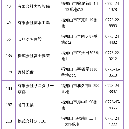
福知山市篠尾新町4丁
0773-24-
40
有限会社大谷設備
目13番地の3
1978
福知山市字京町19番
0773-22-
49
有限会社藤本工業
地
8883
福知山市字岡ノ87番
0773-24-
56
ほりぐち住設
地の2
4482
福知山市字天田502番
0773-22-
135
株式会社冨士興業
地1
0212
福知山市字篠尾1118
0773-45-
178
奥村設備
番地の５
3510
有限会社サニタリー
福知山市和久市町290
0773-24-
183
京都
番地
3897
福知山市厚中町90番
0773-45-
187
樋口工業
地
4355
福知山市駅南町二丁
0773-24-
213
株式会社O-TEC
目231番地
1222