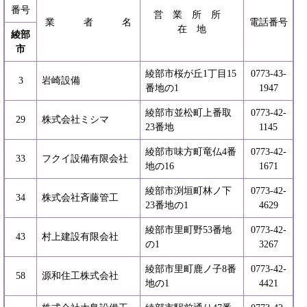
番号
営 業 所 所
業 者 名
電話番号
在 地
綾部
市
綾部市桜が丘1丁目15
0773-43-
3
岩崎設備
番地の1
1947
綾部市並松町上番取
0773-42-
29
株式会社ミシマ
23番地
1145
綾部市味方町竜仏4番
0773-42-
33
フクイ設備有限会社
地の16
1671
綾部市渕垣町林ノ下
0773-42-
34
株式会社斉藤管工
23番地の1
4629
綾部市里町野53番地
0773-42-
43
村上建設有限会社
の1
3267
綾部市里町鹿ノ子8番
0773-42-
58
源和住工株式会社
地の1
4421