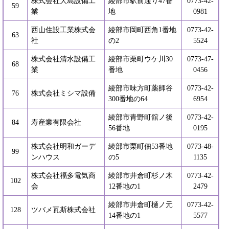
株式会社大島設備工
綾部市駅前通り47番
0773-42-
59
業
地
0981
西山住設工業株式会
綾部市岡町西角1番地
0773-42-
63
社
の2
5524
株式会社清水設備工
綾部市栗町ウケ川30
0773-47-
68
業
番地
0456
綾部市味方町薬師谷
0773-42-
76
株式会社ミシマ設備
300番地の64
6954
綾部市青野町舘ノ後
0773-42-
84
寿産業有限会社
56番地
0195
株式会社明和ガーデ
綾部市栗町佃53番地
0773-48-
99
ンハウス
の5
1135
株式会社福多電気商
綾部市井倉町杉ノ木
0773-42-
102
会
12番地の1
2479
綾部市井倉町樋ノ元
0773-42-
128
ツバメ瓦斯株式会社
14番地の1
5577