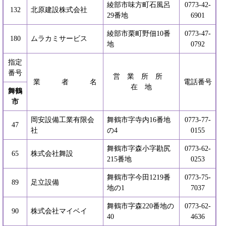
綾部市味方町石風呂
0773-42-
132
北原建設株式会社
29番地
6901
綾部市栗町野佃10番
0773-47-
180
ムラカミサービス
地
0792
指定
番号
営 業 所 所
業 者 名
電話番号
在 地
舞鶴
市
岡安設備工業有限会
舞鶴市字寺内16番地
0773-77-
47
社
の4
0155
舞鶴市字森小字勘尻
0773-62-
65
株式会社舞設
215番地
0253
舞鶴市字今田1219番
0773-75-
89
足立設備
地の1
7037
舞鶴市字森220番地の
0773-62-
90
株式会社マイベイ
40
4636