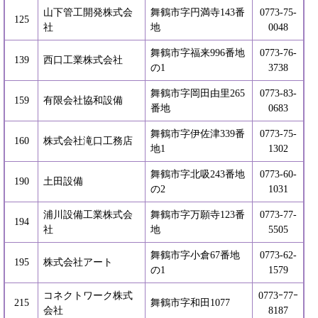
山下管工開発株式会
舞鶴市字円満寺143番
0773-75-
125
社
地
0048
舞鶴市字福来996番地
0773-76-
139
西口工業株式会社
の1
3738
舞鶴市字岡田由里265
0773-83-
159
有限会社協和設備
番地
0683
舞鶴市字伊佐津339番
0773-75-
160
株式会社滝口工務店
地1
1302
舞鶴市字北吸243番地
0773-60-
190
土田設備
の2
1031
浦川設備工業株式会
舞鶴市字万願寺123番
0773-77-
194
社
地
5505
舞鶴市字小倉67番地
0773-62-
195
株式会社アート
の1
1579
コネクトワーク株式
0773ｰ77ｰ
215
舞鶴市字和田1077
会社
8187