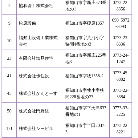
福知山市字新庄573番
0773-22-
2
協和管工株式会社
地の1
8356
090ｰ5972
9
松原設備
福知山市字榎原1357
ｰ8093
福知山設備工業株式
福知山市字荒河小字
0773-23-
10
会社
狭間4番地の3
6336
福知山市字新庄225番
0773-24-
23
有限会社塩見住宅
地3
1247
0773-45-
41
株式会社歩住設
福知山市字牧1358-2
8882
福知山市字牧小字狭
0773-22-
45
株式会社かんとーす
間228番地の27
3384
福知山市字下天津633
0773-33-
50
株式会社門野組
番地の1
2225
福知山市字半田2037ｰ
0773-22-
171
株式会社シービル
3
8221