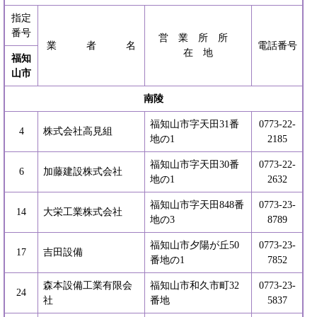
指定
番号
営 業 所 所
業 者 名
電話番号
在 地
福知
山市
南陵
福知山市字天田31番
0773-22-
4
株式会社高見組
地の1
2185
福知山市字天田30番
0773-22-
6
加藤建設株式会社
地の1
2632
福知山市字天田848番
0773-23-
14
大栄工業株式会社
地の3
8789
福知山市夕陽が丘50
0773-23-
17
吉田設備
番地の1
7852
森本設備工業有限会
福知山市和久市町32
0773-23-
24
社
番地
5837