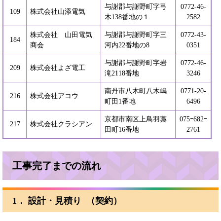
与謝郡与謝野町字弓
0772-46-
109
株式会社山添電気
木138番地の１
2582
株式会社 山田電気
与謝郡与謝野町字三
0772-43-
184
商会
河内22番地の8
0351
与謝郡与謝野町字岩
0772-46-
209
株式会社よざ電工
滝2118番地
3246
南丹市八木町八木嶋
0771-20-
216
株式会社アコウ
町田1番地
6496
京都市南区上鳥羽藁
075ｰ682ｰ
217
株式会社クラシアン
田町16番地
2761
工事完了までの流れ
1． 設計・見積り （契約）