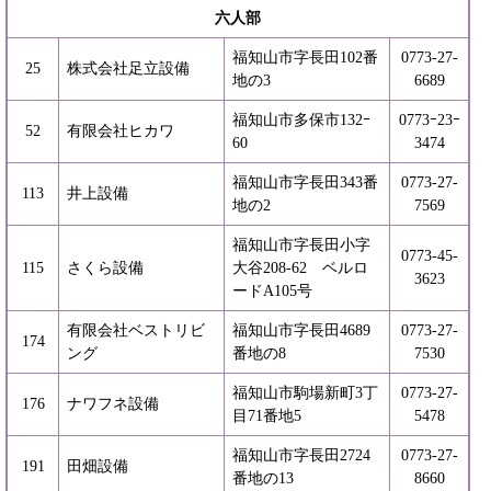
六人部
福知山市字長田102番
0773-27-
25
株式会社足立設備
地の3
6689
福知山市多保市132ｰ
0773ｰ23ｰ
52
有限会社ヒカワ
60
3474
福知山市字長田343番
0773-27-
113
井上設備
地の2
7569
福知山市字長田小字
0773-45-
115
さくら設備
大谷208-62 ベルロ
3623
ードA105号
有限会社ベストリビ
福知山市字長田4689
0773-27-
174
ング
番地の8
7530
福知山市駒場新町3丁
0773-27-
176
ナワフネ設備
目71番地5
5478
福知山市字長田2724
0773-27-
191
田畑設備
番地の13
8660