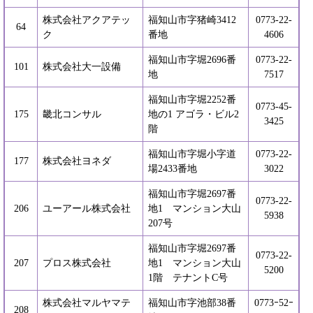
株式会社アクアテッ
福知山市字猪崎3412
0773-22-
64
ク
番地
4606
福知山市字堀2696番
0773-22-
101
株式会社大一設備
地
7517
福知山市字堀2252番
0773-45-
175
畿北コンサル
地の1 アゴラ・ビル2
3425
階
福知山市字堀小字道
0773-22-
177
株式会社ヨネダ
場2433番地
3022
福知山市字堀2697番
0773-22-
206
ユーアール株式会社
地1 マンション大山
5938
207号
福知山市字堀2697番
0773-22-
207
プロス株式会社
地1 マンション大山
5200
1階 テナントC号
株式会社マルヤマテ
福知山市字池部38番
0773ｰ52ｰ
208