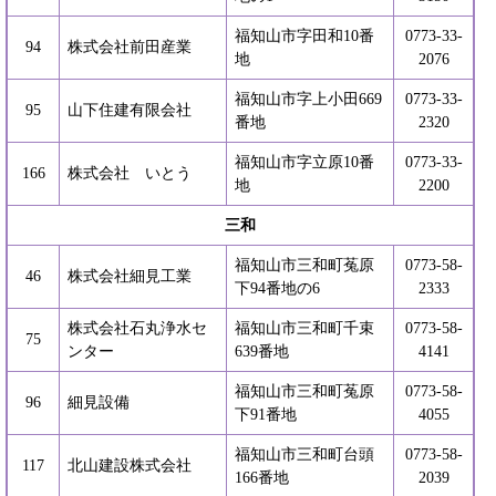
福知山市字田和10番
0773-33-
94
株式会社前田産業
地
2076
福知山市字上小田669
0773-33-
95
山下住建有限会社
番地
2320
福知山市字立原10番
0773-33-
166
株式会社 いとう
地
2200
三和
福知山市三和町菟原
0773-58-
46
株式会社細見工業
下94番地の6
2333
株式会社石丸浄水セ
福知山市三和町千束
0773-58-
75
ンター
639番地
4141
福知山市三和町菟原
0773-58-
96
細見設備
下91番地
4055
福知山市三和町台頭
0773-58-
117
北山建設株式会社
166番地
2039