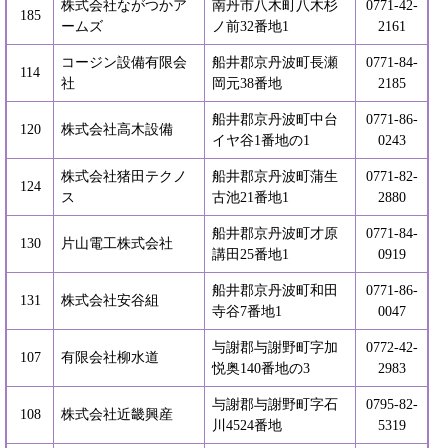
株式会社ながつかア
南丹市八木町八木杉
0771-42-
185
ームズ
ノ前32番地1
2161
コージン設備有限会
船井郡京丹波町長瀬
0771-84-
114
社
岡元38番地
2185
船井郡京丹波町中台
0771-86-
120
株式会社高木設備
イヤ谷1番地の1
0243
株式会社猪田テクノ
船井郡京丹波町蒲生
0771-82-
124
ス
古池21番地1
2880
船井郡京丹波町才原
0771-84-
130
片山電工株式会社
講田25番地1
0919
船井郡京丹波町和田
0771-86-
131
株式会社安谷組
寺谷7番地1
0047
与謝郡与謝野町字加
0772-42-
107
有限会社柳水道
悦奥140番地の3
2983
与謝郡与謝野町字石
0795-82-
108
株式会社近畿興産
川4524番地
5319