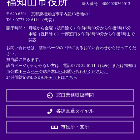
福知山市役所
部
部
部
法人番号 4000020262013
リ
リ
リ
〒620-8501 京都府福知山市字内記13番地の1
ン
ン
ン
Tel：0773-22-6111（代表）
ク
ク
ク
＞
＞
＞
開庁時間：
月曜から金曜（祝日除く）午前8時30分から午後5時15分
水曜（祝日除く）一部窓口を午前8時30分から午後7時まで
開設
お問い合わせは、該当ページの下部にあるお問い合わせから行ってくだ
さい。
担当課に届きます。
該当ページがわからない方は、電話0773-22-6111（代表）または
福知山
市公式ホームページ総合窓口へお問い合わせください。
24時間対応のLINE AIチャットはこちら
＜
外
窓口業務取扱時間
部
リ
ン
各課直通ダイヤル
ク
＞
市役所・支所