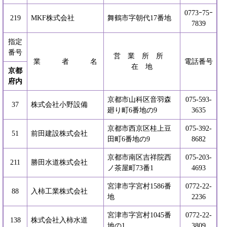
0773ｰ75ｰ
219
MKF株式会社
舞鶴市字朝代17番地
7839
指定
番号
営 業 所 所
業 者 名
電話番号
在 地
京都
府内
京都市山科区音羽森
075-593-
37
株式会社小野設備
廻り町6番地の9
3635
京都市西京区桂上豆
075-392-
51
前田建設株式会社
田町6番地の9
8682
京都市南区吉祥院西
075-203-
211
勝田水道株式会社
ノ茶屋町73番1
4693
宮津市字宮村1586番
0772-22-
88
入柿工業株式会社
地
2236
宮津市字宮村1045番
0772-22-
138
株式会社入柿水道
地の1
3809