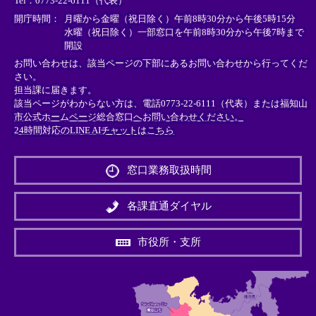
Tel：0773-22-6111（代表）
ク
ク
ク
＞
＞
＞
開庁時間：
月曜から金曜（祝日除く）午前8時30分から午後5時15分
水曜（祝日除く）一部窓口を午前8時30分から午後7時まで
開設
お問い合わせは、該当ページの下部にあるお問い合わせから行ってくだ
さい。
担当課に届きます。
該当ページがわからない方は、電話0773-22-6111（代表）または
福知山
市公式ホームページ総合窓口へお問い合わせください。
24時間対応のLINE AIチャットはこちら
＜
外
窓口業務取扱時間
部
リ
ン
各課直通ダイヤル
ク
＞
市役所・支所