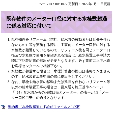
ページID：0051077
更新日：2022年9月30日更新
既存物件のメーター口径に対する水栓数超過
に係る対応に付いて
既存物件をリフォーム（増栓、給水管の移動または延長を伴わ
ないもの）等を実施する際に、工事前にメーター口径に対する
水栓数が超過しているもので、リフォーム後も同じメーター口
径及び水栓数で使用を希望される場合は、給水装置工事申請の
際に下記誓約書の提出が必要となります。必ず事前に上下水道
お客様センターへご相談下さい。
水栓数が超過する場合は、水理計算書の提出は省略できません
ので、給水装置工事申請の際に提出をしてください。
なお、増栓や給水管の移動または延長を伴わないリフォーム等
以外の給水装置工事の場合は、従来通り施工基準27ページ
「（4）配水管からの分岐口径とメーター」の表ー2.4.9「メー
ター口径目安」の通りとなります。
誓約書（水栓数超過） [Wordファイル／14KB]