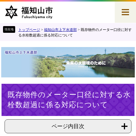
ペ
メ
ー
ニ
ジ
ュ
の
ー
先
を
トップページ
>
福知山市上下水道部
>
既存物件のメーター口径に対す
頭
飛
る水栓数超過に係る対応について
で
ば
す
し
。
て
本
文
へ
本
既存物件のメーター口径に対する水
文
栓数超過に係る対応について
ページ内目次