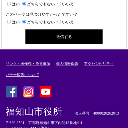
はい
どちらでもない
いいえ
このページは見つけやすかったですか？
はい
どちらでもない
いいえ
リンク・著作権・免責事項
個人情報保護
アクセシビリティ
バナー広告について
＜
＜
＜
外
外
外
福知山市役所
部
部
部
法人番号 4000020262013
リ
リ
リ
〒620-8501 京都府福知山市字内記13番地の1
ン
ン
ン