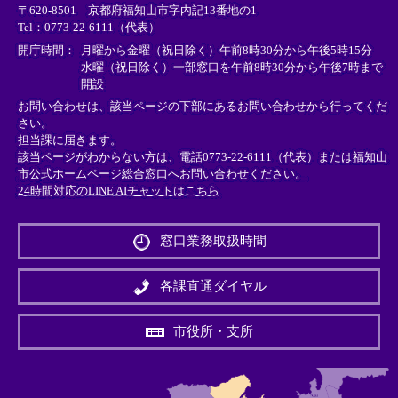
〒620-8501 京都府福知山市字内記13番地の1
ン
ン
ン
Tel：0773-22-6111（代表）
ク
ク
ク
＞
＞
＞
開庁時間：
月曜から金曜（祝日除く）午前8時30分から午後5時15分
水曜（祝日除く）一部窓口を午前8時30分から午後7時まで
開設
お問い合わせは、該当ページの下部にあるお問い合わせから行ってくだ
さい。
担当課に届きます。
該当ページがわからない方は、電話0773-22-6111（代表）または
福知山
市公式ホームページ総合窓口へお問い合わせください。
24時間対応のLINE AIチャットはこちら
＜
外
窓口業務取扱時間
部
リ
ン
各課直通ダイヤル
ク
＞
市役所・支所