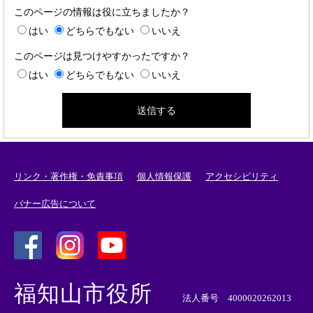
このページの情報は役に立ちましたか？
はい
どちらでもない
いいえ
このページは見つけやすかったですか？
はい
どちらでもない
いいえ
リンク・著作権・免責事項
個人情報保護
アクセシビリティ
バナー広告について
＜
＜
＜
外
外
外
福知山市役所
部
部
部
法人番号 4000020262013
リ
リ
リ