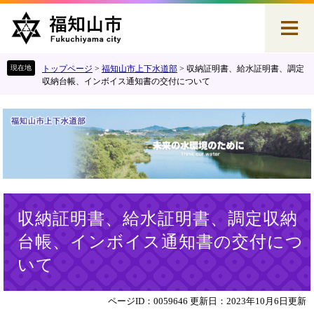
ペ
メ
ー
ニ
ジ
ュ
の
ー
先
を
トップページ
>
福知山市上下水道部
>
収納証明書、給水証明書、調定
頭
飛
収納台帳、インボイス通知書の交付について
で
ば
す
し
。
て
本
文
へ
本
収納証明書、給水証明書、調定収納
文
台帳、インボイス通知書の交付につ
いて
ページID：0059646
更新日：2023年10月6日更新