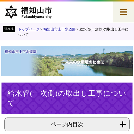
ペ
メ
ー
ニ
ジ
ュ
の
ー
先
を
トップページ
>
福知山市上下水道部
>
給水管(一次側)の取出し工事に
頭
飛
ついて
で
ば
す
し
。
て
本
文
へ
本
給水管(一次側)の取出し工事につい
文
て
ページ内目次