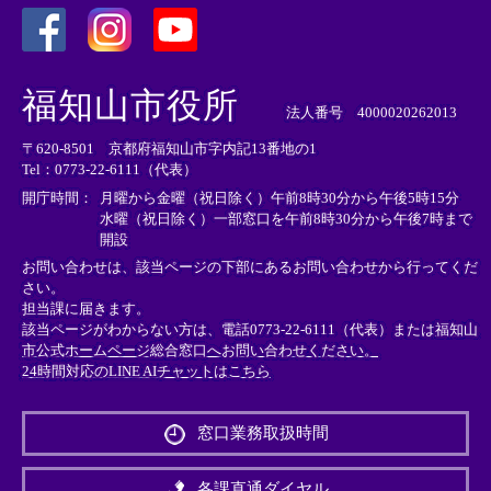
＜
＜
＜
外
外
外
福知山市役所
部
部
部
法人番号 4000020262013
リ
リ
リ
〒620-8501 京都府福知山市字内記13番地の1
ン
ン
ン
Tel：0773-22-6111（代表）
ク
ク
ク
＞
＞
＞
開庁時間：
月曜から金曜（祝日除く）午前8時30分から午後5時15分
水曜（祝日除く）一部窓口を午前8時30分から午後7時まで
開設
お問い合わせは、該当ページの下部にあるお問い合わせから行ってくだ
さい。
担当課に届きます。
該当ページがわからない方は、電話0773-22-6111（代表）または
福知山
市公式ホームページ総合窓口へお問い合わせください。
24時間対応のLINE AIチャットはこちら
＜
外
窓口業務取扱時間
部
リ
ン
各課直通ダイヤル