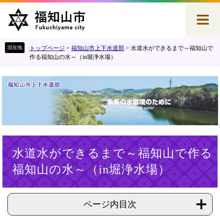
ペ
メ
ー
ニ
ジ
ュ
の
ー
先
を
トップページ
>
福知山市上下水道部
>
水道水ができるまで～福知山で
頭
飛
作る福知山の水～（in堀浄水場）
で
ば
す
し
。
て
本
文
へ
本
水道水ができるまで～福知山で作る
文
福知山の水～（in堀浄水場）
ページ内目次