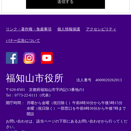
リンク・著作権・免責事項
個人情報保護
アクセシビリティ
バナー広告について
＜
＜
＜
外
外
外
福知山市役所
部
部
部
法人番号 4000020262013
リ
リ
リ
〒620-8501 京都府福知山市字内記13番地の1
ン
ン
ン
Tel：0773-22-6111（代表）
ク
ク
ク
＞
＞
＞
開庁時間：
月曜から金曜（祝日除く）午前8時30分から午後5時15分
水曜（祝日除く）一部窓口を午前8時30分から午後7時まで
開設
お問い合わせは、該当ページの下部にあるお問い合わせから行ってくだ
さい。