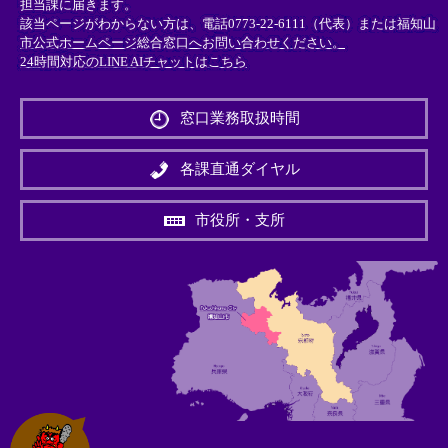
担当課に届きます。
該当ページがわからない方は、電話0773-22-6111（代表）または
福知山
市公式ホームページ総合窓口へお問い合わせください。
24時間対応のLINE AIチャットはこちら
＜
外
窓口業務取扱時間
部
リ
ン
各課直通ダイヤル
ク
＞
市役所・支所