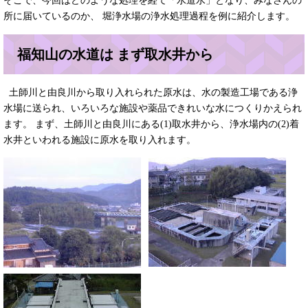
そこで、今回はどのような処理を経て「水道水」となり、みなさんの
所に届いているのか、 堀浄水場の浄水処理過程を例に紹介します。
福知山の水道は まず取水井から
土師川と由良川から取り入れられた原水は、水の製造工場である浄
水場に送られ、いろいろな施設や薬品できれいな水につくりかえられ
ます。 まず、土師川と由良川にある(1)取水井から、浄水場内の(2)着
水井といわれる施設に原水を取り入れます。