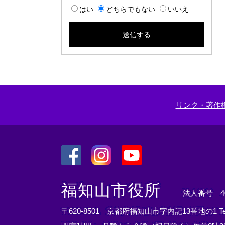
はい
どちらでもない
いいえ
リンク・著作
＜
＜
＜
外
外
外
福知山市役所
法人番号 400
部
部
部
リ
リ
リ
〒620-8501 京都府福知山市字内記13番地の1
T
ン
ン
ン