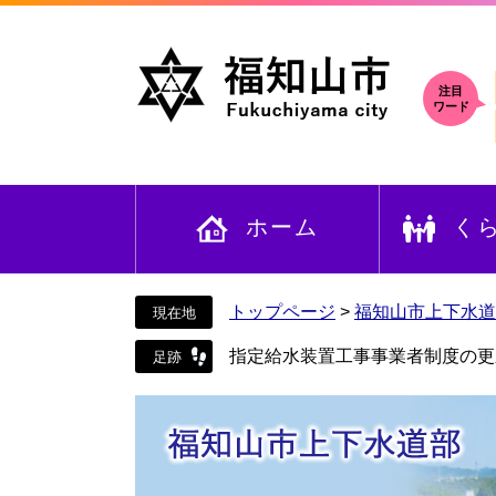
ペ
メ
ー
ニ
ジ
ュ
の
ー
注目
ワード
先
を
頭
飛
で
ば
す
し
ホーム
く
。
て
本
文
へ
トップページ
>
福知山市上下水道
指定給水装置工事事業者制度の更新制