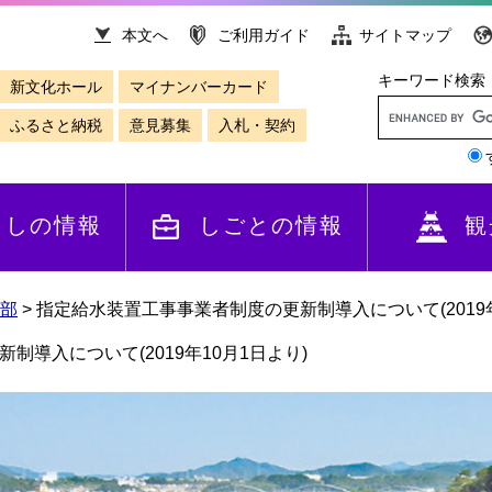
本文へ
ご利用ガイド
サイトマップ
キーワード検索
新文化ホール
マイナンバーカード
ふるさと納税
意見募集
入札・契約
らしの情報
しごとの情報
観
部
>
指定給水装置工事事業者制度の更新制導入について(2019年
導入について(2019年10月1日より)