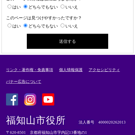
はい
どちらでもない
いいえ
このページは見つけやすかったですか？
はい
どちらでもない
いいえ
リンク・著作権・免責事項
個人情報保護
アクセシビリティ
バナー広告について
＜
＜
＜
外
外
外
福知山市役所
部
部
部
法人番号 4000020262013
リ
リ
リ
〒620-8501 京都府福知山市字内記13番地の1
ン
ン
ン