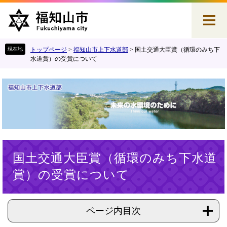
ペ
メ
ー
ニ
ジ
ュ
の
ー
先
を
トップページ
>
福知山市上下水道部
>
国土交通大臣賞（循環のみち下
頭
飛
水道賞）の受賞について
で
ば
す
し
。
て
本
文
へ
本
国土交通大臣賞（循環のみち下水道
文
賞）の受賞について
ページ内目次