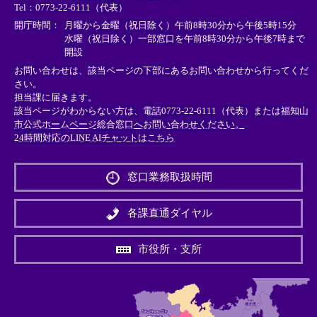
Tel：0773-22-6111（代表）
ク
ク
ク
＞
＞
＞
開庁時間：
月曜から金曜（祝日除く）午前8時30分から午後5時15分
水曜（祝日除く）一部窓口を午前8時30分から午後7時まで
開設
お問い合わせは、該当ページの下部にあるお問い合わせから行ってくだ
さい。
担当課に届きます。
該当ページがわからない方は、電話0773-22-6111（代表）または
福知山
市公式ホームページ総合窓口へお問い合わせください。
24時間対応のLINE AIチャットはこちら
＜
外
窓口業務取扱時間
部
リ
ン
各課直通ダイヤル
ク
＞
市役所・支所