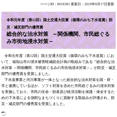
ページID：0016381
更新日：2019年9月17日更新
令和元年度（第12回）国土交通大臣賞（循環のみち下水道賞）防
災・減災部門の優秀賞
総合的な治水対策 ～関係機関、市民総ぐる
み市街地浸水対策～
令和元年度（第12回）国土交通大臣賞（循環のみち下水道賞）にお
いて、福知山市の浸水被害軽減総合計画の取組みである『総合的な治
水対策 ～関係機関、市民総ぐるみの市街地浸水対策～』が防災・減災
部門の優秀賞を受賞しました。
下水道事業と河川事業が一体となった総合的な治水対策を国・府・
市と連携しているほか、ソフト対策を含めた市民総ぐるみの浸水対策
を実施しており、市民の生命・財産及び経済活動を保護・保全するた
めの下水道による強靭なまちづくりに貢献する取組みが評価され、防
災・減災部門の優秀賞を受賞しました。​